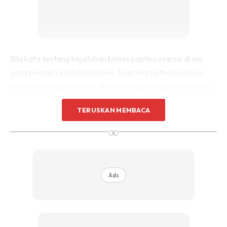
Bila kata tentang kejatuhan bisnes pastinya ramai di sini
yang pernah kejatuhan bisnes , buat marketing business
keluar modal puluh-puluh ribu malah ada yang ratusan ribu,
pernah ditipu dan sebagainya.
TERUSKAN MEMBACA
Pada masa kebuntuan pastinya kita pon rasa letih mencari-
∞
mencari , bertanya-tanya pelbagai jenis bantuan . Dengan
family, kawan-kawan semua kita tanyakan untuk
meminjam dan mengadu kesah hal kita ni.
Ads
Ada suatu hari dalam kebuntuan , terdengar tazkirah dari
Ustaz Ebit Lew tentang ilmu yang disampaikan iaitu
bacalah Surah At Taubah 128-129 sekurang-kurangnya 7x