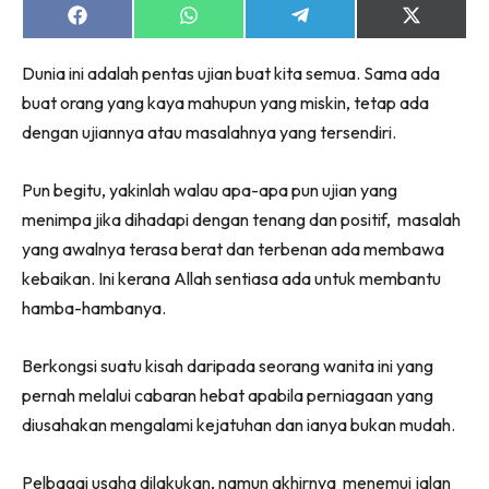
Share
Share
Share
Share
on
on
on
on
Facebook
WhatsApp
Telegram
X
Dunia ini adalah pentas ujian buat kita semua. Sama ada
(Twitter)
buat orang yang kaya mahupun yang miskin, tetap ada
dengan ujiannya atau masalahnya yang tersendiri.
Pun begitu, yakinlah walau apa-apa pun ujian yang
menimpa jika dihadapi dengan tenang dan positif, masalah
yang awalnya terasa berat dan terbenan ada membawa
kebaikan. Ini kerana Allah sentiasa ada untuk membantu
hamba-hambanya.
Berkongsi suatu kisah daripada seorang wanita ini yang
pernah melalui cabaran hebat apabila perniagaan yang
diusahakan mengalami kejatuhan dan ianya bukan mudah.
Pelbagai usaha dilakukan, namun akhirnya menemui jalan