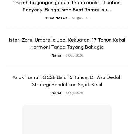
“Boleh tak jangan gaduh depan anak?”, Luahan
Penyanyi Bunga Isme Buat Ramai Ibu...
Ads
Yuna Nazwa
-
6 Ogo 2026
Isteri Zarul Umbrella Jadi Kekuatan, 17 Tahun Kekal
Harmoni Tanpa Tayang Bahagia
Nana
-
6 Ogo 2026
Allahuakbar Kata Ustaz , :-
1. Jika dia seorang yang lemah ,maka akan menjadi kuat
Anak Tamat IGCSE Usia 15 Tahun, Dr Azu Dedah
2. Jika Dia seorang yang hina, maka akan menjadi mulia
Strategi Pendidikan Sejak Kecil
3. Jika Dia seorang kalah , akan segera mendapat
Nana
-
6 Ogo 2026
pertolongan
4. Jika Dia Seorang yang berkesempitan , maka akan
segera mendapat kelapangan
5.Jika Dia Seorang yang berhutang, maka akan segera
dapat membayar