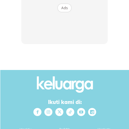
6.Jika Dia dalam kesusahan ,maka akan diberikan
Ads
kesenangan
Subhanallah Subhanallah Subhanallah, Waktu itu memang
saira teruskan amalan ini tanpa henti .
Setelah amalan ini berterusan hinggalah perasan yang satu
persatu urusan dipermudahkan, pelbagai jalan keluar untuk
setiap persoalan (masalah) serta segala amanah-amanah
mula dapat diselesaikan . Rezeki nasuk mencurah-curah
tanpa putus .. subhanallah
Ikuti kami di:
Ads