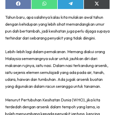
Share
Share
Share
Share
on
on
on
on
Facebook
WhatsApp
Telegram
X
Tahun baru, apa salahnya kalau kita mulakan awal tahun
(Twitter)
dengan kehidupan yang lebih sihat memandangkan umur
pun dah bertambah, jadi kesihatan juga perlu dijaga supaya
terhindar dari sebarang penyakit yang tidak diingini.
Lebih-lebih lagi dalam pemakanan. Memang diakui orang
Malaysia sememangnya sukar untuk jauhkan diri dari
makanan rujinya, iaitu nasi. Dalam nasi terkandung arsenik,
iaitu sejenis elemen semulajadi yang ada pada air, tanah,
udara, haiwan dan tumbuhan. Ada jugak arsenik buatan
yang digunakan dalam racun serangga untuk tanaman.
Menurut Pertubuhan Kesihatan Dunia (WHO), jika kita
terdedah dengan arsenik dalam tempoh yang lama, ia
boleh menyumbang kepada penyakit jantung, kencing