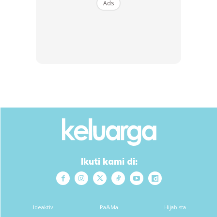
seperti biasa.
Ads
Ads
Kajian menyatakan jika kita masak dengan porsi beras dan
Ikuti kami di:
air sebanyak 1:5, kandungan arsenik dapat berkurangan
sehingga 50 peratus. Oleh itu, gunakan air yang banyak
semasa menanak nasi dan buang air yang berlebihan untuk
Ideaktiv
Pa&Ma
Hijabista
menyingkirkan kandungan arsenik tersebut.