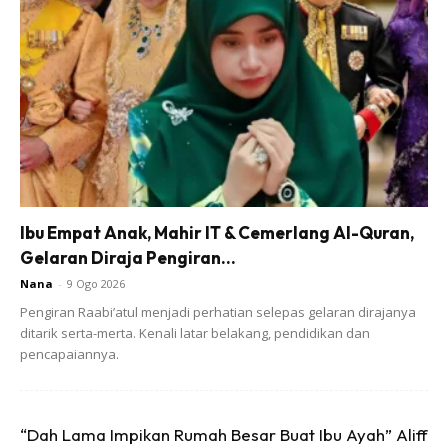
lima kali. Untuk makluman, arsenik ini larut air, makanya ia
akan lebih banyak tersingkir jika kita membasuhnya berkali-
kali.
Ads
Ibu Empat Anak, Mahir IT & Cemerlang Al-Quran,
Gelaran Diraja Pengiran...
Nana
-
9 Ogo 2026
Pengiran Raabi’atul menjadi perhatian selepas gelaran dirajanya
ditarik serta-merta. Kenali latar belakang, pendidikan dan
pencapaiannya.
Nutrisi memang akan hilang sedikit apabila kita
membasuhnya berulang-ulang kali tetapi penyingkiran
“Dah Lama Impikan Rumah Besar Buat Ibu Ayah” Aliff
kandungan arsenik adalah lebih penting untuk kita