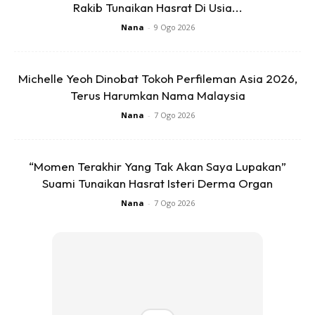
Rakib Tunaikan Hasrat Di Usia...
utamakan.
Nana
-
9 Ogo 2026
2. Rendam beras
Michelle Yeoh Dinobat Tokoh Perfileman Asia 2026,
Rendam beras semalaman mampu mengurangkan
Terus Harumkan Nama Malaysia
kandungan arsenik lebih efektif berbanding dengan hanya
Nana
-
7 Ogo 2026
membasuhnya berkali-kali. Anda boleh merendam beras
selama satu malam dan mengurangkan kandungan air
sewaktu menanak nasi pada keesokan harinya.
“Momen Terakhir Yang Tak Akan Saya Lupakan”
Suami Tunaikan Hasrat Isteri Derma Organ
3. Lebihkan air sewaktu memasak
Nana
-
7 Ogo 2026
Gaya ini merupakan gaya yang sering digunakan oleh atuk
nenek kita ketika menanak nasi pada dahulu kala. Mereka
akan lebihkan air sewaktu menanak nasi dan ketika nasi
sudah hampir masak, buang air yang berlebihan dan masak