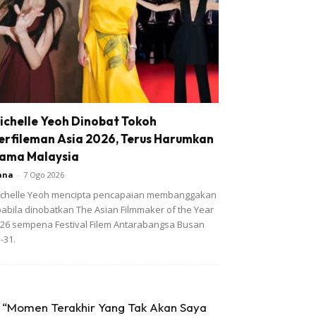
ichelle Yeoh Dinobat Tokoh
erfileman Asia 2026, Terus Harumkan
ama Malaysia
ana
-
7 Ogo 2026
chelle Yeoh mencipta pencapaian membanggakan
abila dinobatkan The Asian Filmmaker of the Year
26 sempena Festival Filem Antarabangsa Busan
-31.
“Momen Terakhir Yang Tak Akan Saya