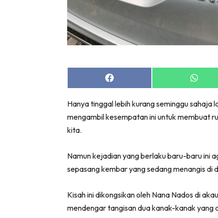
Share
Share
on
on
Facebook
Whats
Hanya tinggal lebih kurang seminggu sahaja l
mengambil kesempatan ini untuk membuat rum
kita.
Namun kejadian yang berlaku baru-baru ini
sepasang kembar yang sedang menangis di d
Kisah ini dikongsikan oleh Nana Nados di ak
mendengar tangisan dua kanak-kanak yang d