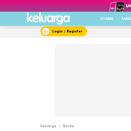
UTAMA
FAMI
Login
|
Register
Keluarga
»
Berita