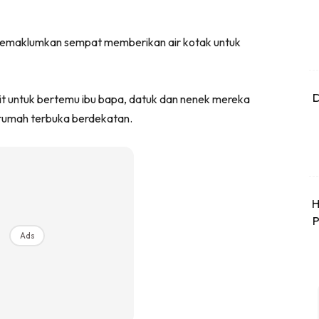
u memaklumkan sempat memberikan air kotak untuk
D
it untuk bertemu ibu bapa, datuk dan nenek mereka
 rumah terbuka berdekatan.
H
P
Ads