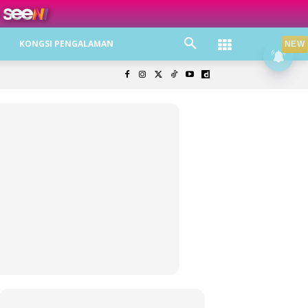
ree jer!
KONGSI PENGALAMAN
NEW
olisi Privasi