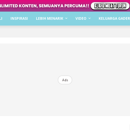
Dapatkan cerita, perkongsian dan info menarik. F
LI
INSPIRASI
LEBIH MENARIK
VIDEO
KELUARGA GADER
Dengan ini saya bersetuju dengan
Terma Penggunaan
dan
P
Langgan Sekarang
Langganan anda telah diterima. Terima kasih!
Ads
Mencari bahagia bersama KELUARGA?
Download dan baca sekarang di
KLIK DI SEENI