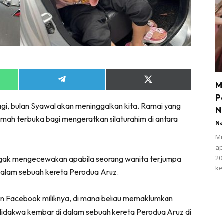
Share
Share
M
on
on
P
App
Telegram
X
agi, bulan Syawal akan meninggalkan kita. Ramai yang
(Twitter)
N
ah terbuka bagi mengeratkan silaturahim di antara
N
Mi
ap
20
 agak mengecewakan apabila seorang wanita terjumpa
ke
alam sebuah kereta Perodua Aruz.
aun Facebook miliknya, di mana beliau memaklumkan
idakwa kembar di dalam sebuah kereta Perodua Aruz di