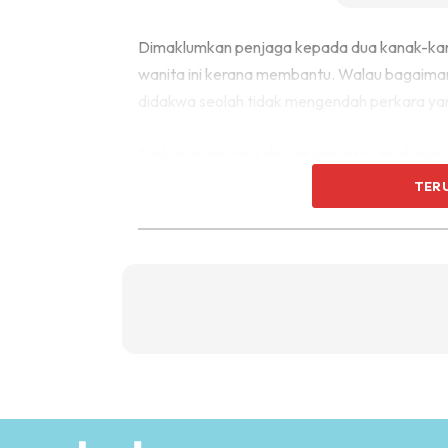
Dimaklumkan penjaga kepada dua kanak-kan
wanita ini kerana membantu. Walau bagaiman
didakwa seolah tidak mengendah perkara yan
Perkongsian yang dibuat wanita ini telah me
menyelar tindakan penjaga dua kanak-kanak i
TER
Malah, terdapat netizen yang mencadangkan 
kanak-kanak pada pihak yang bertanggungj