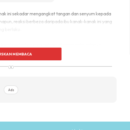
ak ini sekadar mengangkat tangan dan senyum kepada
apun, reaksi berbeza daripada ibu kanak-kanak ini yang
g berlaku.
ndapat perhatian para netizen di mana rata-ratanya
ni.
USKAN MEMBACA
∞
agar wanita ini membuat laporan isu pengabaian
awab.
Ads
Ads