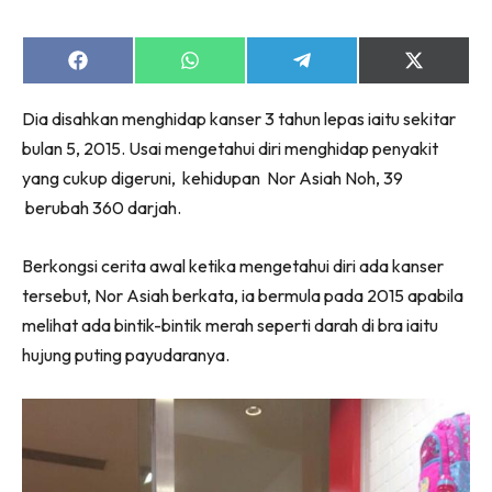
Share
Share
Share
Share
on
on
on
on
Facebook
WhatsApp
Telegram
X
Dia disahkan menghidap kanser 3 tahun lepas iaitu sekitar
(Twitter)
bulan 5, 2015. Usai mengetahui diri menghidap penyakit
yang cukup digeruni, kehidupan Nor Asiah Noh, 39
berubah 360 darjah.
Berkongsi cerita awal ketika mengetahui diri ada kanser
tersebut, Nor Asiah berkata, ia bermula pada 2015 apabila
melihat ada bintik-bintik merah seperti darah di bra iaitu
hujung puting payudaranya.