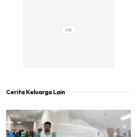
“Saya bertanya lagi sama ada ia kanser? Doktor
menjawab, jika kanser pun mungkin kanser puting sahaja
dan doktor hanya memberi ubat antibiotik dan krim untuk
sapu luka.
Ads
“Bagaimanapun, tidak juga pulih, dan semakin merebak di
sekitar payudara. Kemudian baru saya rasa ada ketulan
apabila sudah hampir datang haid. Bila buat pemeriksaan
doktor, sah itu kanser,” kongsinya.
Cerita Keluarga Lain