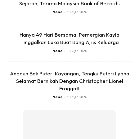
mengetahui ada kanser. Selain itu, dia juga perlu melalui
Sejarah, Terima Malaysia Book of Records
tempoh kemoterapi selain banyak berpantang demi
Nana
-
10 Ogo 2026
menjaga kesihatan.
Hanya 49 Hari Bersama, Pemergian Kayla
“Banyak benda yang akak tak boleh makan, contoh daging
Tinggalkan Luka Buat Bang Aji & Keluarga
lembu, taufu fa(soya bean), gula putih dan sebahgainya.
Nana
-
10 Ogo 2026
Waktu itu, kehidupan akak hanya di hospital, berulang alik
untuk rawatan dan temu janji.
Anggun Bak Puteri Kayangan, Tengku Puteri Ilyana
Selamat Bernikah Dengan Christopher Lionel
Froggatt
Nana
-
10 Ogo 2026
Ads