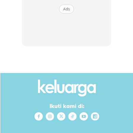
Ads
“Dulu akak aktif bersukan tapi dah kena kurang kan sebab
cepat penat. Tapi akak masih lagi terlibat dengan aktiviti
kumpulan kanser mcm fun run, charity. Malah dari situ akak
kenal ramai kawan-kawan senasib melalui support grup.
Ikuti kami di: