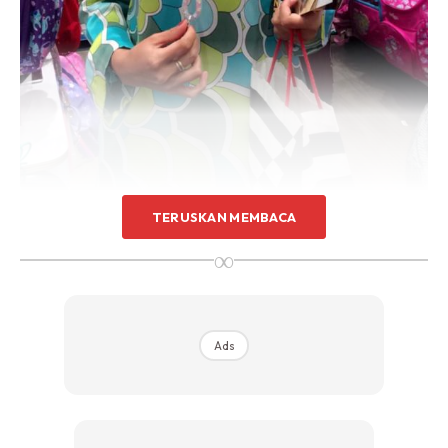
TERUSKAN MEMBACA
Tetapi ketika itu katanya, dia tidak berasa sakit di bahagian
∞
tersebut dan anggap mungkin kerana gigitan nyamuk
seterusnya tidak terus berjumpa doktor.
“Namun, apabila telah berlarutan beberapa hari, saya buat
Ads
keputusan berjumpa doktor dan ketika itu doktor
memberitahu bahawa gejala itu hanya ulser puting sahaja.