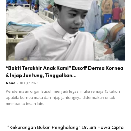
“Bakti Terakhir Anak Kami” Eusoff Derma Kornea
& Injap Jantung, Tinggalkan...
Nana
-
10 Ogo 2026
Pendermaan organ Eusoff menjadi legasi mulia remaja 15 tahun
apabila kornea mata dan injap jantungnya didermakan untuk
membantu insan lain.
Anak kelahiran Kelantan ini juga melakukan pembedahan
membuang sebelah payudaranya setelah setahun
“Kekurangan Bukan Penghalang” Dr. Siti Hawa Cipta