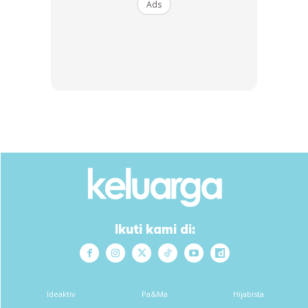
Ads
Cara buat dia pun senang jek. Korang rebus atau rendam
kulit delima dengan air panas mendidih.
Anda mungkin berminat dengan
Ikuti kami di:
Ideaktiv
Pa&Ma
Hijabista