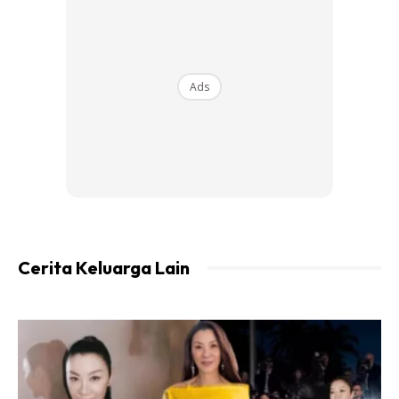
Jadi bila korang rajin minum, kedut kedut memang segan
nak datang, pastu kulit cantik jek. Merah merah pink gitu.
Tapi tu kalau korang rajin minum la.
Selain tu dia ada juga
Ads
khasiat lain. Aisyah list kan kat bawah ni okey.
Khasiat kulit delima
Cerita Keluarga Lain
Ads