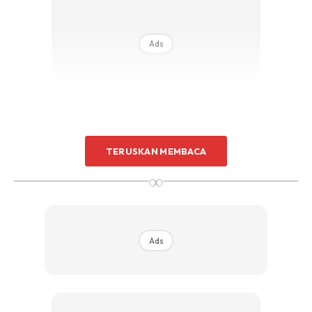
Ads
TERUSKAN MEMBACA
Petua ni memang omputih selalu guna untuk cirit birit dan
∞
kesan dia memang proven.
Siapa follow Aisyah dah
bertahun mesti pernah nampak Aisyah cerita pasal teh
kulit delima.
Ads
Kulit delima ni bukan setakat bagus untuk cirit birit. Untuk
kulit pun bagus tau.
Bayangkan, kulit delima tu 2 kali
antioxidant dari isi dia yang merah tu.