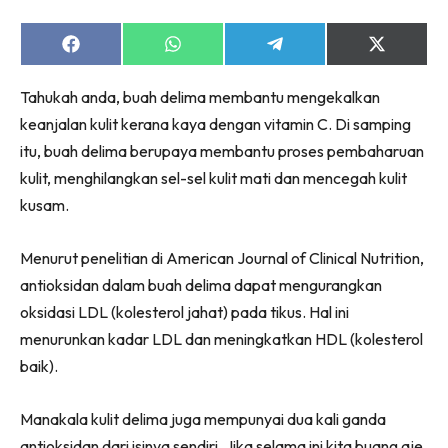
Share
Share
Share
Share
on
on
on
on
Facebook
WhatsApp
Telegram
X
Tahukah anda, buah delima membantu mengekalkan
(Twitter)
keanjalan kulit kerana kaya dengan vitamin C. Di samping
itu, buah delima berupaya membantu proses pembaharuan
kulit, menghilangkan sel-sel kulit mati dan mencegah kulit
kusam.
Menurut penelitian di American Journal of Clinical Nutrition,
antioksidan dalam buah delima dapat mengurangkan
oksidasi LDL (kolesterol jahat) pada tikus. Hal ini
menurunkan kadar LDL dan meningkatkan HDL (kolesterol
baik).
Manakala kulit delima juga mempunyai dua kali ganda
antioksidan dari isinya sendiri. Jika selama ini kita buang aje