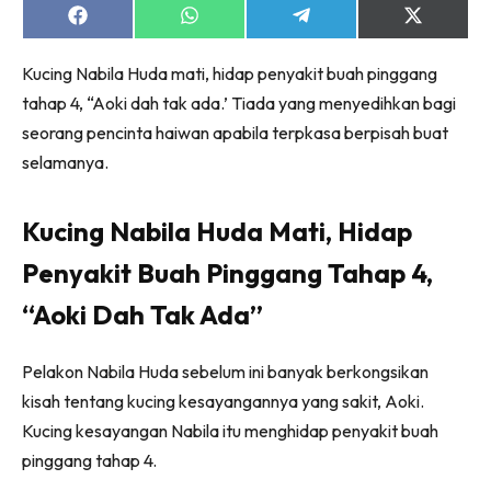
Share
Share
Share
Share
on
on
on
on
Facebook
WhatsApp
Telegram
X
Kucing Nabila Huda mati, hidap penyakit buah pinggang
(Twitter)
tahap 4, “Aoki dah tak ada.’ Tiada yang menyedihkan bagi
seorang pencinta haiwan apabila terpkasa berpisah buat
selamanya.
Kucing Nabila Huda Mati, Hidap
Penyakit Buah Pinggang Tahap 4,
“Aoki Dah Tak Ada”
Pelakon Nabila Huda sebelum ini banyak berkongsikan
kisah tentang kucing kesayangannya yang sakit, Aoki.
Kucing kesayangan Nabila itu menghidap penyakit buah
pinggang tahap 4.