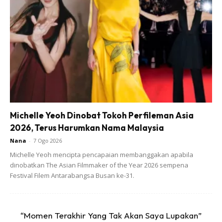
A Post Shared By Nabila Huda (@kupu_kupu)
Michelle Yeoh Dinobat Tokoh Perfileman Asia
2026, Terus Harumkan Nama Malaysia
Nana
-
7 Ogo 2026
Michelle Yeoh mencipta pencapaian membanggakan apabila
dinobatkan The Asian Filmmaker of the Year 2026 sempena
Festival Filem Antarabangsa Busan ke-31.
“Momen Terakhir Yang Tak Akan Saya Lupakan”