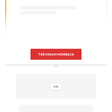
A Post Shared By Nabila Huda (@kupu_kupu)
TERUSKAN MEMBACA
Aoki sudah terlantar sakit selama beberapa hari. Selepas
∞
beberapa hari bertarung nyawa dan dijaga rapi oleh
pelakon itu, akhirnya Aoki pergi juga menghadap
penciptaNYA.
Ads