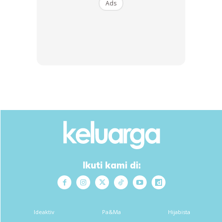
Ads
menahan sebah dan menangis teresak-esak.
Ikuti kami di:
Ideaktiv
Pa&Ma
Hijabista