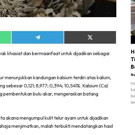
Share
Share
on
on
App
Telegram
X
H
yak khasiat dan bermaanfaat untuk dijadikan sebagai
(Twitter)
T
B
N
elur menunjukkan kandungan kalsium terdiri atas kalium,
Ha
g sebesar 0,121; 8,977; 0,394; 10,541%. Kalsium (Ca)
ka
g pembentukan bulu akar, mengeraskan batang
be
te
kita akana mengumpul kulit telur ayam untuk dijadikan
sahaja menjimatkan, malah terbukti mendatangkan hasil