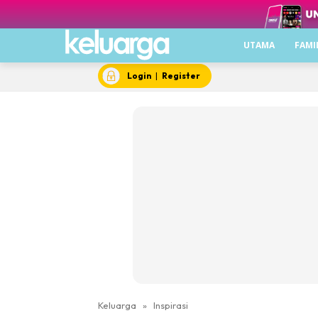
UTAMA
FAMI
Login
|
Register
Keluarga
»
Inspirasi