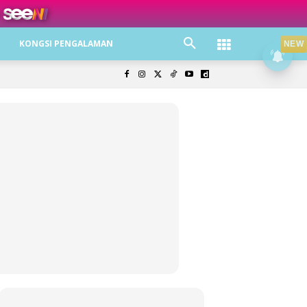
ree jer!
KONGSI PENGALAMAN
NEW
olisi Privasi