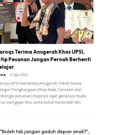
aroqs Terima Anugerah Khas UPSI,
itip Pesanan Jangan Pernah Berhenti
elajar
ana
-
6 Ogo 2026
roqs UPSI menerima Anugerah Tokoh Siswa
tegori Penghargaan Khas Naib Canselor dan
rkongsi pesanan inspirasi agar generasi muda
rus mengejar ilmu serta kekal merendah diri.
“Boleh tak jangan gaduh depan anak?”,