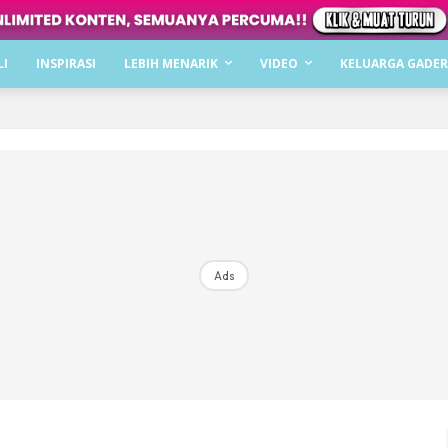
Dapatkan cerita, perkongsian dan info menarik. F
LI
INSPIRASI
LEBIH MENARIK
VIDEO
KELUARGA GADER
Dengan ini saya bersetuju dengan
Terma Penggunaan
dan
P
Langgan Sekarang
Langganan anda telah diterima. Terima kasih!
Ads
Mencari bahagia bersama KELUARGA?
Download dan baca sekarang di
KLIK DI SEENI