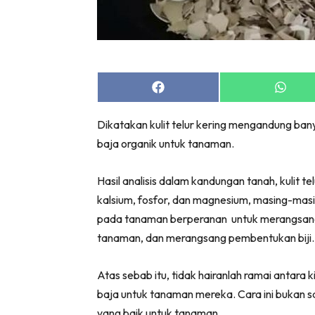
Share
Share
on
on
Facebook
Whats
Dikatakan kulit telur kering mengandung ban
baja organik untuk tanaman.
Hasil analisis dalam kandungan tanah, kulit t
kalsium, fosfor, dan magnesium, masing-masin
pada tanaman berperanan untuk merangsan
tanaman, dan merangsang pembentukan biji.
Atas sebab itu, tidak hairanlah ramai antara 
baja untuk tanaman mereka. Cara ini bukan 
yang baik untuk tanaman.