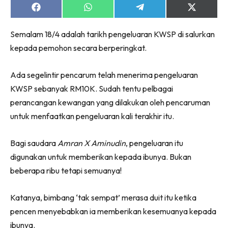
Share
Share
Share
Share
on
on
on
on
Facebook
WhatsApp
Telegram
X
Semalam 18/4 adalah tarikh pengeluaran KWSP di salurkan
(Twitter)
kepada pemohon secara berperingkat.
Ada segelintir pencarum telah menerima pengeluaran
KWSP sebanyak RM10K. Sudah tentu pelbagai
perancangan kewangan yang dilakukan oleh pencaruman
untuk menfaatkan pengeluaran kali terakhir itu.
Bagi saudara
Amran X Aminudin
, pengeluaran itu
digunakan untuk memberikan kepada ibunya. Bukan
beberapa ribu tetapi semuanya!
Katanya, bimbang ‘tak sempat’ merasa duit itu ketika
pencen menyebabkan ia memberikan kesemuanya kepada
ibunya.