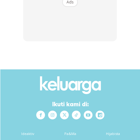
Ads
Ikuti kami di:
Ads
Ideaktiv
Pa&Ma
Hijabista