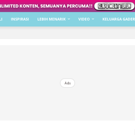
Dapatkan cerita, perkongsian dan info menarik. F
LI
INSPIRASI
LEBIH MENARIK
VIDEO
KELUARGA GADER
Dengan ini saya bersetuju dengan
Terma Penggunaan
dan
P
Langgan Sekarang
Langganan anda telah diterima. Terima kasih!
Ads
Mencari bahagia bersama KELUARGA?
Download dan baca sekarang di
KLIK DI SEENI