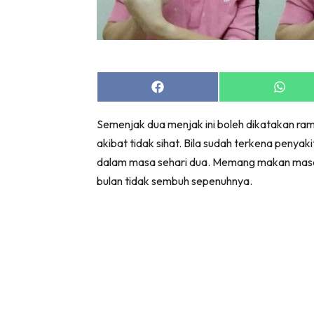
Share
Share
on
on
Facebook
Whats
Semenjak dua menjak ini boleh dikatakan rama
akibat tidak sihat. Bila sudah terkena penya
dalam masa sehari dua. Memang makan masa
bulan tidak sembuh sepenuhnya.