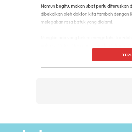
Namun begitu, makan ubat perlu diteruskan da
dibekalkan oleh doktor, kita tambah dengan 
melegakan rasa batuk yang dialami.
Mungkin ada yang belum mengetahui kaedah in
aplikasi TikTok. Berkongsi ilmu dan teknik u
pada tiga titik penting di bahagian tangan.
TER
Hilanglan Batuk Dengan Urutan 3 