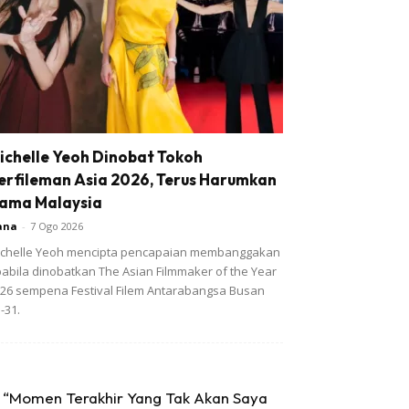
ichelle Yeoh Dinobat Tokoh
erfileman Asia 2026, Terus Harumkan
ama Malaysia
ana
-
7 Ogo 2026
chelle Yeoh mencipta pencapaian membanggakan
abila dinobatkan The Asian Filmmaker of the Year
26 sempena Festival Filem Antarabangsa Busan
-31.
“Momen Terakhir Yang Tak Akan Saya