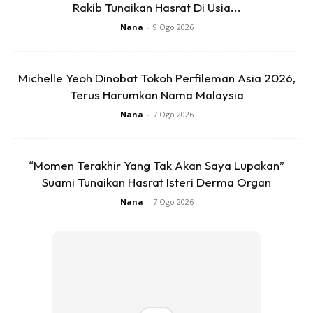
Rakib Tunaikan Hasrat Di Usia...
Ads
Nana
-
9 Ogo 2026
Michelle Yeoh Dinobat Tokoh Perfileman Asia 2026,
Terus Harumkan Nama Malaysia
Nana
-
7 Ogo 2026
“Momen Terakhir Yang Tak Akan Saya Lupakan”
Suami Tunaikan Hasrat Isteri Derma Organ
Nana
-
7 Ogo 2026