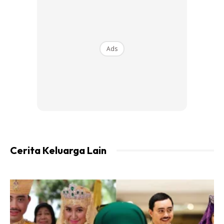
Ads
A Post Shared By Anne Ngasri (@annengasri_official)
Cerita Keluarga Lain