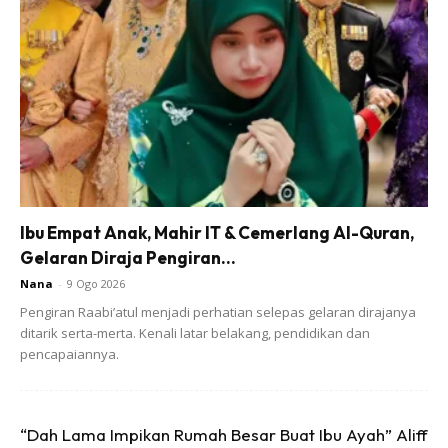
Meninjau di ruangan komen, rata-rata pengikutnya memuji
Anne yang dilihat masih cantik dan awet muda seperti
Ibu Empat Anak, Mahir IT & Cemerlang Al-Quran,
sebelum ini. Malah ada juga yang berseloroh keturunan2
Gelaran Diraja Pengiran...
ngasri seakan vampire kerana adik beradik Anne yang lain
Nana
-
9 Ogo 2026
juga kelihatan muda.
Pengiran Raabi’atul menjadi perhatian selepas gelaran dirajanya
ditarik serta-merta. Kenali latar belakang, pendidikan dan
pencapaiannya.
“Dah Lama Impikan Rumah Besar Buat Ibu Ayah” Aliff