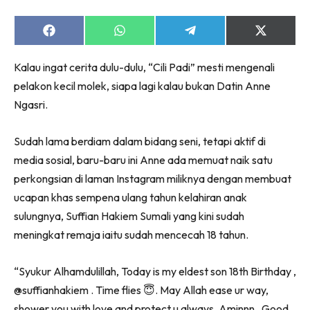
Share
Share
Share
Share
on
on
on
on
Facebook
WhatsApp
Telegram
X
Kalau ingat cerita dulu-dulu, “Cili Padi” mesti mengenali
(Twitter)
pelakon kecil molek, siapa lagi kalau bukan Datin Anne
Ngasri.
Sudah lama berdiam dalam bidang seni, tetapi aktif di
media sosial, baru-baru ini Anne ada memuat naik satu
perkongsian di laman Instagram miliknya dengan membuat
ucapan khas sempena ulang tahun kelahiran anak
sulungnya, Suffian Hakiem Sumali yang kini sudah
meningkat remaja iaitu sudah mencecah 18 tahun.
“Syukur Alhamdulillah, Today is my eldest son 18th Birthday ,
@suffianhakiem . Time flies 😇. May Allah ease ur way,
shower you with love and protect u always, Aminnn . Good