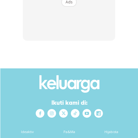
Ads
Sumber : Instagram
Anne Ngasri
Anda mungkin berminat dengan
Ikuti kami di:
Ideaktiv
Pa&Ma
Hijabista
SHOPEE MY
SHOPEE MY