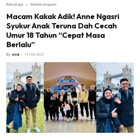
Keluarga
»
Kekeluargaan
Macam Kakak Adik! Anne Ngasri
Syukur Anak Teruna Dah Cecah
Umur 18 Tahun “Cepat Masa
Berlalu”
By
zira
-
17 Feb 2023