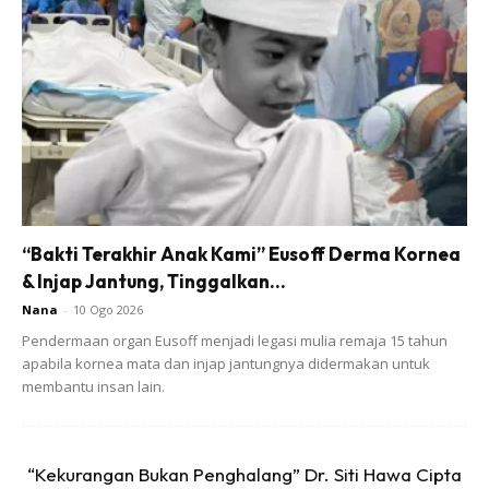
Untuk peralatan utama yang saya gunakan:
4 roll plain wallpaper
2 roll brick wallpaper
1 set meja & kerusi
1 blind
2 Unit rak Hyllis saiz besar
3 liter Cat
“Bakti Terakhir Anak Kami” Eusoff Derma Kornea
Storage
& Injap Jantung, Tinggalkan...
Nana
-
10 Ogo 2026
Pendermaan organ Eusoff menjadi legasi mulia remaja 15 tahun
apabila kornea mata dan injap jantungnya didermakan untuk
membantu insan lain.
Ads
“Kekurangan Bukan Penghalang” Dr. Siti Hawa Cipta