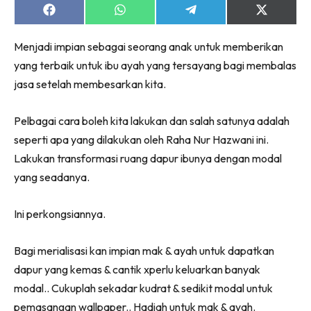
Share
Share
Share
Share
on
on
on
on
Facebook
WhatsApp
Telegram
X
Menjadi impian sebagai seorang anak untuk memberikan
(Twitter)
yang terbaik untuk ibu ayah yang tersayang bagi membalas
jasa setelah membesarkan kita.
Pelbagai cara boleh kita lakukan dan salah satunya adalah
seperti apa yang dilakukan oleh Raha Nur Hazwani ini.
Lakukan transformasi ruang dapur ibunya dengan modal
yang seadanya.
Ini perkongsiannya.
Bagi merialisasi kan impian mak & ayah untuk dapatkan
dapur yang kemas & cantik xperlu keluarkan banyak
modal.. Cukuplah sekadar kudrat & sedikit modal untuk
pemasangan wallpaper.. Hadiah untuk mak & ayah.