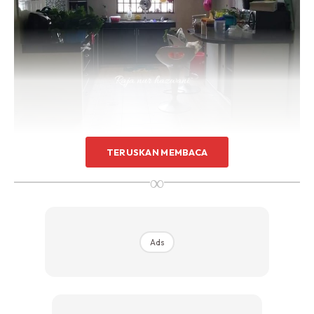
TERUSKAN MEMBACA
∞
Keadaan sebelum memulakan makeover. Terdapat 3
masalah utama yang saya kenalpasti iaitu:
Ads
1. Kurang pencahayaan
2. Ruang dapur sempit
3. Kedudukan barang tidak tersusun
4. Bajet