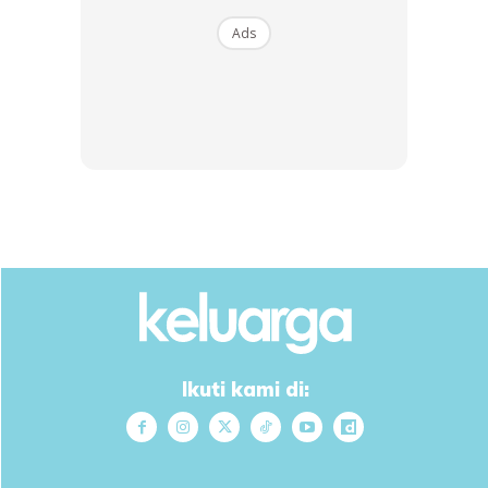
Ads
Dibahagian ini terdapat 1 rak yang dijadikan sebagai
tempat penyimpanan
stok barang serta tempat penyediaan
keperluan memasak. Kedudukan rak ni sangat tidak
praktikal kerana saiznya
yang agak besar menyebabkan ruangan
dapur menjadi sempit. Selain tu juga stol
barang yang disimpan sukar untuk diambil.
Ikuti kami di: