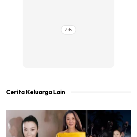
View this post on Instagram
Ads
4 Years Together Today.. ? Malam Sebelum
Nikah, Nervous Tu, Mak Aihhhh Lain
Macam. Tapi Bila Bangun Pagi Hari Nak
Menikah Tu, I Felt So Calm Because I Know
Cerita Keluarga Lain
I’ll Be Spending The Rest Of My Life With
Her. Happy Anniversary My Darling
@shadilahalid I Love You To Infinity And
Beyond..❤️ P/s Nak Type Sweet-Sweet Ni
Tak Reti, Sebab Nak Type Je Macam Ada
Bawang Keliling.. So,i’ll Just Show You How