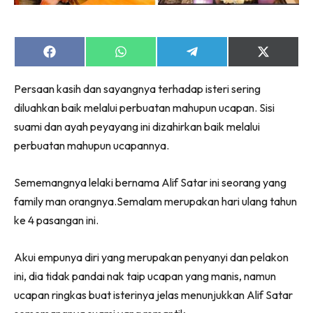
Share
Share
Share
Share
on
on
on
on
Facebook
WhatsApp
Telegram
X
Persaan kasih dan sayangnya terhadap isteri sering
(Twitter)
diluahkan baik melalui perbuatan mahupun ucapan. Sisi
suami dan ayah peyayang ini dizahirkan baik melalui
perbuatan mahupun ucapannya.
Sememangnya lelaki bernama Alif Satar ini seorang yang
family man orangnya.Semalam merupakan hari ulang tahun
ke 4 pasangan ini.
Akui empunya diri yang merupakan penyanyi dan pelakon
ini, dia tidak pandai nak taip ucapan yang manis, namun
ucapan ringkas buat isterinya jelas menunjukkan Alif Satar