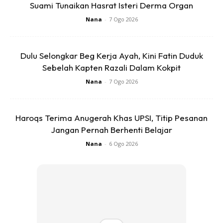
Suami Tunaikan Hasrat Isteri Derma Organ
Nana
-
7 Ogo 2026
Ads
Dulu Selongkar Beg Kerja Ayah, Kini Fatin Duduk
Sebelah Kapten Razali Dalam Kokpit
Nana
-
7 Ogo 2026
norzizizulkifli
Happpppy Anniversary ??❤️
Haroqs Terima Anugerah Khas UPSI, Titip Pesanan
Jangan Pernah Berhenti Belajar
sariyanti
Happy anniversary you both . ?
Nana
-
6 Ogo 2026
umieaida9
Happy anniversary ❤️
junkhalid_
Subhanallah.. Happy 4th anniversary to
both of u,
@alifsatar
&
@shadilahalid
. Semoga
sentiasa di bawah rahmat Allah SWT & kekal bahagia