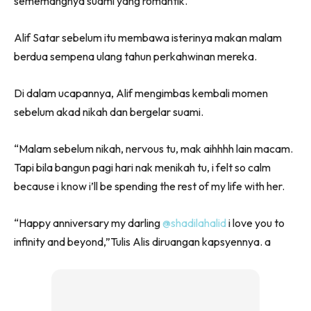
sememangnya suami yang romantik.
Alif Satar sebelum itu membawa isterinya makan malam
berdua sempena ulang tahun perkahwinan mereka.
Di dalam ucapannya, Alif mengimbas kembali momen
sebelum akad nikah dan bergelar suami.
“Malam sebelum nikah, nervous tu, mak aihhhh lain macam.
Tapi bila bangun pagi hari nak menikah tu, i felt so calm
because i know i’ll be spending the rest of my life with her.
“Happy anniversary my darling
@shadilahalid
i love you to
infinity and beyond,”Tulis Alis diruangan kapsyennya. a