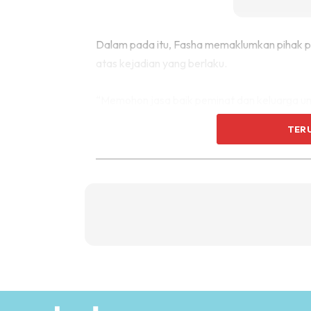
Dalam pada itu, Fasha memaklumkan pihak 
atas kejadian yang berlaku.
“Memohon jasa baik peminat dan keluarga u
TER
“Seperti yang ramai tahu kakak seorang yan
yakin kakak kuat.