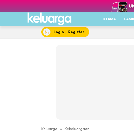
UTAMA
FAMI
Login
|
Register
Keluarga
»
Kekeluargaan