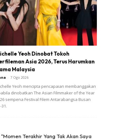
ichelle Yeoh Dinobat Tokoh
erfileman Asia 2026, Terus Harumkan
ama Malaysia
ana
-
7 Ogo 2026
chelle Yeoh mencipta pencapaian membanggakan
abila dinobatkan The Asian Filmmaker of the Year
26 sempena Festival Filem Antarabangsa Busan
-31.
“Momen Terakhir Yang Tak Akan Saya