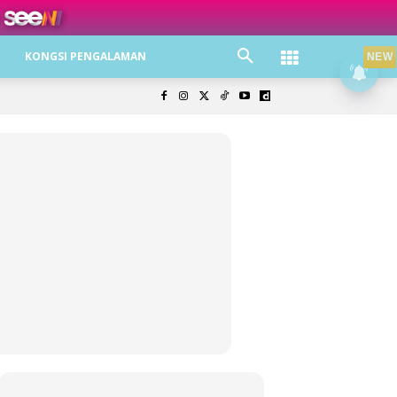
ree jer!
KONGSI PENGALAMAN
NEW
olisi Privasi