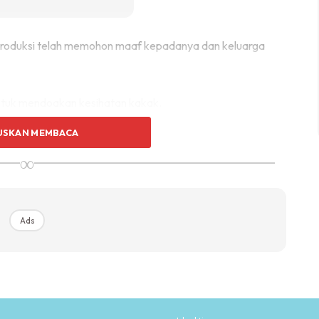
produksi telah memohon maaf kepadanya dan keluarga
ntuk mendoakan kesihatan kakak.
USKAN MEMBACA
g kuat semangat dan komited dalam kerjayanya. Saya
∞
Ads
Ads