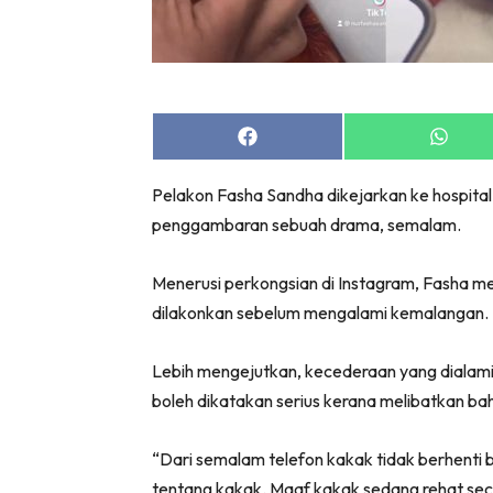
Share
Share
on
on
Facebook
Whats
Pelakon Fasha Sandha dikejarkan ke hospita
penggambaran sebuah drama, semalam.
Menerusi perkongsian di Instagram, Fasha 
dilakonkan sebelum mengalami kemalangan.
Lebih mengejutkan, kecederaan yang dialami 
boleh dikatakan serius kerana melibatkan ba
“Dari semalam telefon kakak tidak berhenti b
tentang kakak. Maaf kakak sedang rehat se