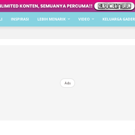
Dapatkan cerita, perkongsian dan info menarik. F
LI
INSPIRASI
LEBIH MENARIK
VIDEO
KELUARGA GADER
Dengan ini saya bersetuju dengan
Terma Penggunaan
dan
P
Langgan Sekarang
Langganan anda telah diterima. Terima kasih!
Ads
Mencari bahagia bersama KELUARGA?
Download dan baca sekarang di
KLIK DI SEENI