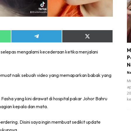
Share
Share
on
on
App
Telegram
X
M
l selepas mengalami kecederaan ketika menjalani
(Twitter)
P
N
N
memuat naik sebuah video yang memaparkan babak yang
Mi
ap
20
Fasha yang kini dirawat di hospital pakar Johor Bahru
ke
hagian kepala dan mata.
erdering. Disini saya ingin membuat sedikit update
cukupnya.