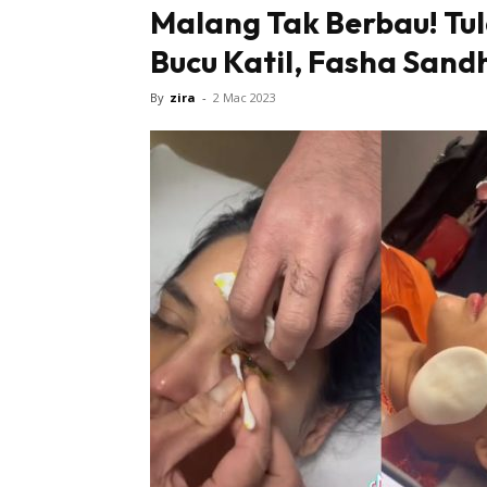
Malang Tak Berbau! Tu
Bucu Katil, Fasha San
By
zira
-
2 Mac 2023