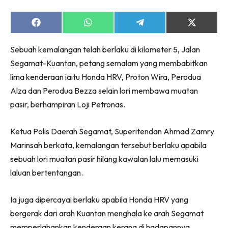
Share
Share
Share
Share
on
on
on
on
Facebook
WhatsApp
Telegram
X
Sebuah kemalangan telah berlaku di kilometer 5, Jalan
(Twitter)
Segamat-Kuantan, petang semalam yang membabitkan
lima kenderaan iaitu Honda HRV, Proton Wira, Perodua
Alza dan Perodua Bezza selain lori membawa muatan
pasir, berhampiran Loji Petronas.
Ketua Polis Daerah Segamat, Superitendan Ahmad Zamry
Marinsah berkata, kemalangan tersebut berlaku apabila
sebuah lori muatan pasir hilang kawalan lalu memasuki
laluan bertentangan.
Ia juga dipercayai berlaku apabila Honda HRV yang
bergerak dari arah Kuantan menghala ke arah Segamat
memperlahankan kenderaan kerana di hadapannya