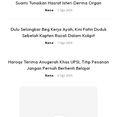
pagi ini.
Suami Tunaikan Hasrat Isteri Derma Organ
Nana
-
7 Ogo 2026
Dulu Selongkar Beg Kerja Ayah, Kini Fatin Duduk
Sebelah Kapten Razali Dalam Kokpit
Nana
-
7 Ogo 2026
Ads
Haroqs Terima Anugerah Khas UPSI, Titip Pesanan
Jangan Pernah Berhenti Belajar
Nana
-
6 Ogo 2026