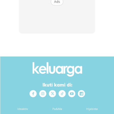
Ads
Mangsa Sempat Berseloroh Bergambar Bersama
Tanda Kenangan
Ikuti kami di:
Dalam pada itu, kakak kepada Norahimah berkata mangsa
sempat berseloroh untuk mengambil gambar kenang-
kenangan sebelum seorang daripada mereka meninggal
dunia.
Ideaktiv
Pa&Ma
Hijabista