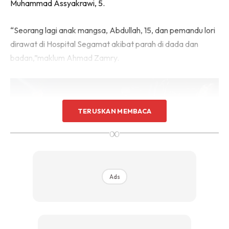
Muhammad Assyakrawi, 5.
“Seorang lagi anak mangsa, Abdullah, 15, dan pemandu lori
dirawat di Hospital Segamat akibat parah di dada dan
badan,”maklum Ahmad Zamry.
TERUSKAN MEMBACA
∞
Ads
Allahyarham selalu ingatkan soal kematian, jangan