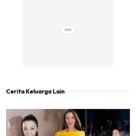
leka duniawi
Ads
Ads
Cerita Keluarga Lain
Sementara itu, rakan karib sekerja kepada Amir Rudin
Ismail iaitu Mohd. Noor Hamizi, 39, berkata, sejak dua
minggu lalu, Allahyarham semakin kerap berbual mengenai
kematian, dosa pahala serta hari pembalasan.