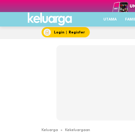
UTAMA
FAMI
Login
|
Register
Keluarga
»
Kekeluargaan