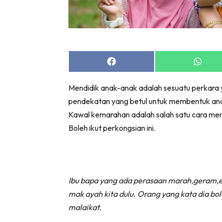
Share
Share
on
on
Facebook
Whats
Mendidik anak-anak adalah sesuatu perkara
pendekatan yang betul untuk membentuk ana
Kawal kemarahan adalah salah satu cara men
Boleh ikut perkongsian ini.
Ibu bapa yang ada perasaan marah,geram,eh 
mak ayah kita dulu. Orang yang kata dia bol
malaikat.