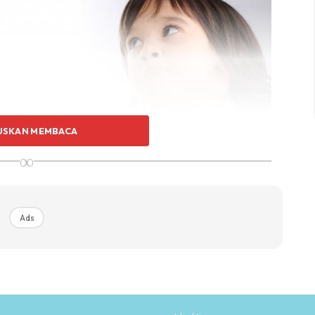
USKAN MEMBACA
∞
n ini pasti Nabi S.A.W tidak bagi tips bagaimana untuk
Ads
Ads