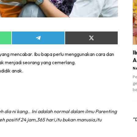
Share
Share
on
on
App
Telegram
X
I
 yang mencabar. Ibu bapa perlu menggunakan cara dan
(Twitter)
A
k menjadi seorang yang cemerlang.
N
didik anak.
Pe
ge
be
dia ni kang.. Ini adalah normal dalam ilmu Parenting
“
eh positif 24 jam,365 hari,itu bukan manusia,itu