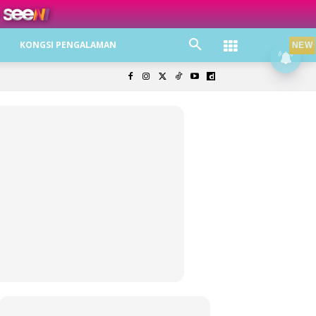
ree jer!
KONGSI PENGALAMAN
NEW
olisi Privasi