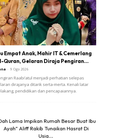
bu Empat Anak, Mahir IT & Cemerlang
l-Quran, Gelaran Diraja Pengiran...
ana
-
9 Ogo 2026
ngiran Raabi’atul menjadi perhatian selepas
laran dirajanya ditarik serta-merta. Kenali latar
lakang, pendidikan dan pencapaiannya.
Dah Lama Impikan Rumah Besar Buat Ibu
Ayah” Aliff Rakib Tunaikan Hasrat Di
Usia...