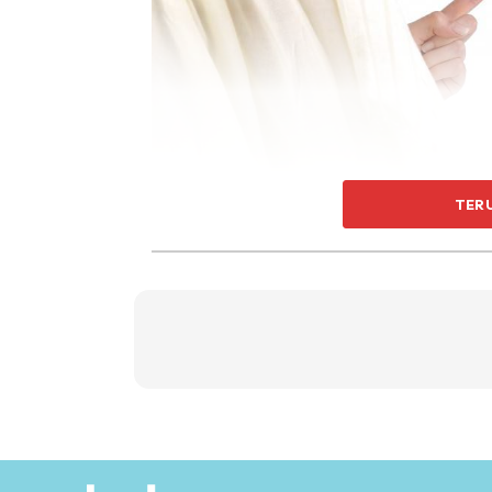
TER
Perasaan marah itu fitrah. Jika tiada perasaa
uruskan marah itu.