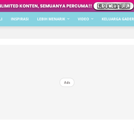
Dapatkan cerita, perkongsian dan info menarik. F
LI
INSPIRASI
LEBIH MENARIK
VIDEO
KELUARGA GADER
Dengan ini saya bersetuju dengan
Terma Penggunaan
dan
P
Langgan Sekarang
Langganan anda telah diterima. Terima kasih!
Ads
Mencari bahagia bersama KELUARGA?
Download dan baca sekarang di
KLIK DI SEENI