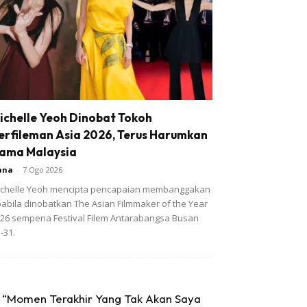
ichelle Yeoh Dinobat Tokoh
erfileman Asia 2026, Terus Harumkan
ama Malaysia
ana
-
7 Ogo 2026
chelle Yeoh mencipta pencapaian membanggakan
abila dinobatkan The Asian Filmmaker of the Year
26 sempena Festival Filem Antarabangsa Busan
-31.
“Momen Terakhir Yang Tak Akan Saya