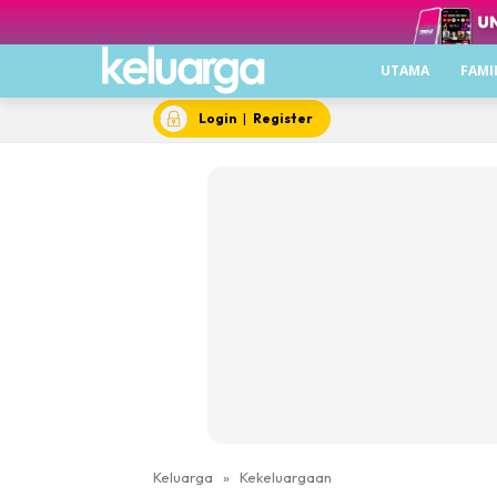
UTAMA
FAMI
Login
|
Register
Keluarga
»
Kekeluargaan