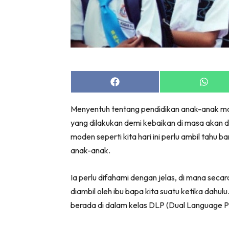
Share
Share
on
on
Facebook
Whats
Menyentuh tentang pendidikan anak-anak ma
yang dilakukan demi kebaikan di masa akan d
moden seperti kita hari ini perlu ambil tahu
anak-anak.
Ia
perlu difahami dengan jelas, di mana seca
diambil oleh ibu bapa kita suatu ketika dahulu
berada di dalam kelas DLP (Dual Language P