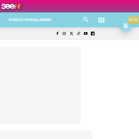
ree jer!
KONGSI PENGALAMAN
NEW
olisi Privasi