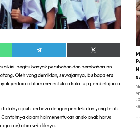
Share
Share
M
on
on
P
App
Telegram
X
sa kini, begitu banyak perubahan dan pembaharuan
(Twitter)
N
atang. Oleh yang demikian, sewajarnya, ibu bapa era
N
 banyak perkara dalam menentukan hala tuju pembelajaran
Mi
ap
20
ke
ra totalnya jauh berbeza dengan pendekatan yang telah
.
Contohnya dalam hal menentukan anak-anak harus
rograme) atau sebaliknya.