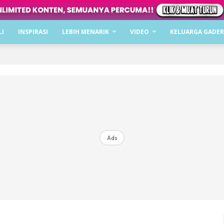
Dapatkan cerita, perkongsian dan info menarik. F
LI
INSPIRASI
LEBIH MENARIK
VIDEO
KELUARGA GADER
Dengan ini saya bersetuju dengan
Terma Penggunaan
dan
P
Langgan Sekarang
Langganan anda telah diterima. Terima kasih!
Ads
Mencari bahagia bersama KELUARGA?
Download dan baca sekarang di
KLIK DI SEENI