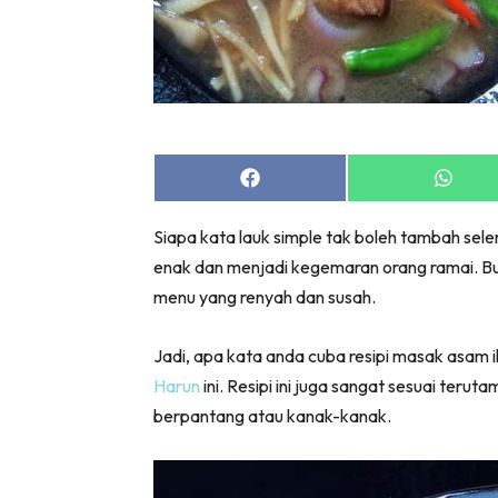
Share
Share
on
on
Facebook
Whats
Siapa kata lauk simple tak boleh tambah se
enak dan menjadi kegemaran orang ramai. 
menu yang renyah dan susah.
Jadi, apa kata anda cuba resipi masak asam 
Harun
ini. Resipi ini juga sangat sesuai ter
berpantang atau kanak-kanak.