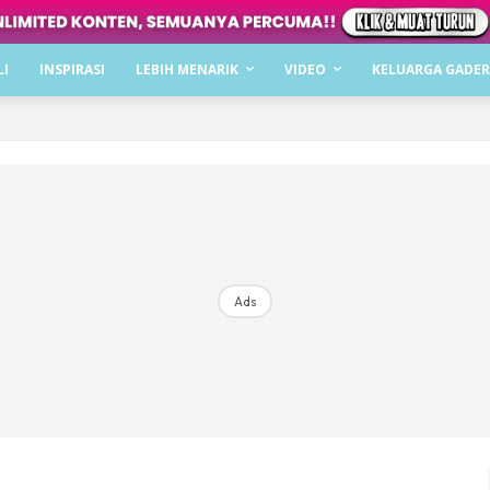
Dapatkan cerita, perkongsian dan info menarik. F
LI
INSPIRASI
LEBIH MENARIK
VIDEO
KELUARGA GADER
Dengan ini saya bersetuju dengan
Terma Penggunaan
dan
P
Langgan Sekarang
Langganan anda telah diterima. Terima kasih!
Ads
Mencari bahagia bersama KELUARGA?
Download dan baca sekarang di
KLIK DI SEENI