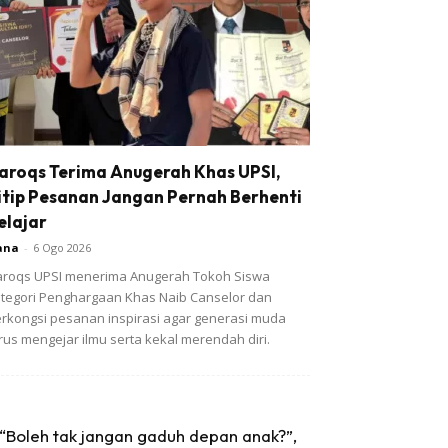
aroqs Terima Anugerah Khas UPSI,
itip Pesanan Jangan Pernah Berhenti
elajar
ana
-
6 Ogo 2026
roqs UPSI menerima Anugerah Tokoh Siswa
tegori Penghargaan Khas Naib Canselor dan
rkongsi pesanan inspirasi agar generasi muda
rus mengejar ilmu serta kekal merendah diri.
“Boleh tak jangan gaduh depan anak?”,