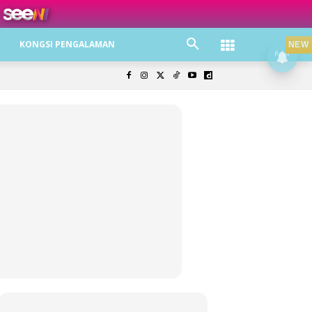
ree jer!
KONGSI PENGALAMAN
NEW
olisi Privasi