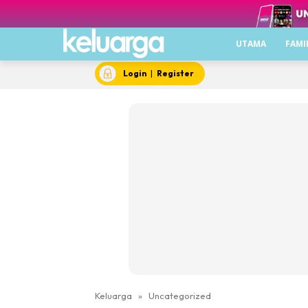
UTAMA
FAMI
Login
|
Register
Keluarga
»
Uncategorized