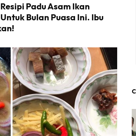
 Resipi Padu Asam Ikan
ntuk Bulan Puasa Ini. Ibu
kan!
C