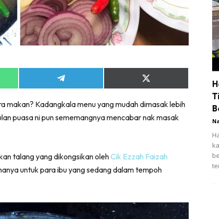
Share
Share
H
on
on
T
App
Telegram
X
lera makan? Kadangkala menu yang mudah dimasak lebih
(Twitter)
B
Bulan puasa ni pun sememangnya mencabar nak masak
N
Ha
ka
be
ikan talang yang dikongsikan oleh
Cik Ezzah Faizah
te
utamanya untuk para ibu yang sedang dalam tempoh