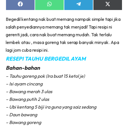
Share
Share
Share
Share
on
on
on
on
Facebook
WhatsApp
Telegram
X
Begedil kentang nak buat memang nampak simple tapi jika
(Twitter)
salah penyediannya memang tak menjadi! Tapi resipi ni
gerenti jadi, cara nak buat memang mudah. Tak terlalu
lembek atau , masa goreng tak serap banyak minyak. Apa
lagi jom cuba resipi ini.
RESEPI TAUHU BERGEDIL AYAM
Bahan-bahan
– Tauhu goreng pok (Ira buat 15 ketol je)
– Isi ayam cincang
– Bawang merah 3 ulas
– Bawang putih 2 ulas
– Ubi kentang 5 biji ira guna yang saiz sedang
– Daun bawang
– Bawang goreng