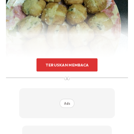
TERUSKAN MEMBACA
∞
Ads
Cara masak
1. Tauhu potong bentuk x bahagian atas buang isi dalam
dia. Sebab kita nak sumbat inti yang kita buat nanti.