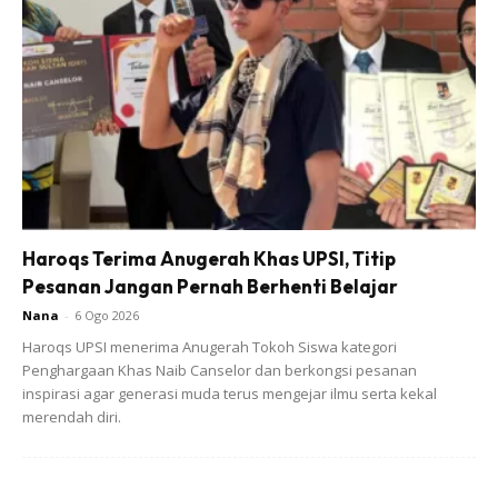
6. Pukul 2 biji telur bersama secubit garam, celupkan
tauhu yang siap disumbat tadi dan goreng ke dalam
minyak yang panas.
Haroqs Terima Anugerah Khas UPSI, Titip
Pesanan Jangan Pernah Berhenti Belajar
Nana
-
6 Ogo 2026
Haroqs UPSI menerima Anugerah Tokoh Siswa kategori
Penghargaan Khas Naib Canselor dan berkongsi pesanan
inspirasi agar generasi muda terus mengejar ilmu serta kekal
merendah diri.