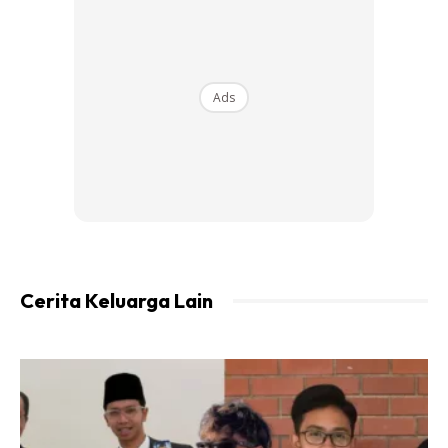
2. Kupas kulit ubi kentang dan potong 4 nak suruh mudah
masak dan empuk. Rebus dan masukkan sedikit garam.
3. Tumis bawang merah dan bawang putih, masukkan isi
Ads
ayam cincang goreng sampai masak. Masukkan garam
dan maggi cukup rasa.
4. Bila ubi kentang dah masak awak angkat dan toskan.
Lenyekkan ubi kentang masa masih panas dan
campurkan bersama isi ayam yang digoreng tadi,
masukkan juga isi tauhu tadi (jangan membazir tau
amalan syaiton) masukkan daun bawang yang telah
dipotong dan bawang goreng. Gaul-gaul biar sebati dan
Cerita Keluarga Lain
cuba dulu siket cukup rasa dah ke belum kalau belum
tambah lagi garam atau maggi cukup rasa.
5. Awak sumbat la ke dalam tauhu inti yang awak buat
tadi. Inti ke orang pangil eh lantak la wak ira pun tak tau
orang panggil apa.