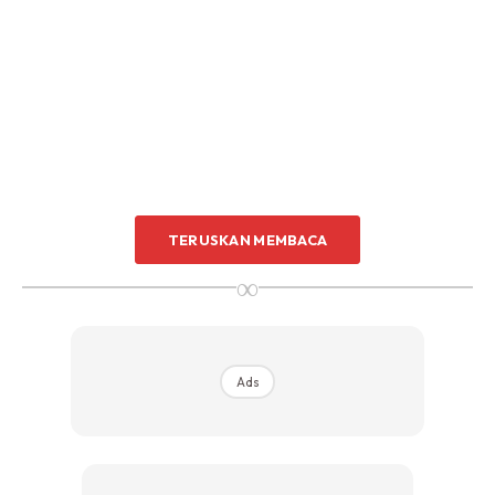
Dapatkan My Qalam Elite Digital Perjuzuk Set dengan
TERUSKAN MEMBACA
diskaun RM5 apabila anda menggunakan kod
∞
KELGST5 di
sini
Ads