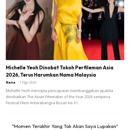
Jelukong, Sri Aman, pada 5 Disember lalu.
Ads
Michelle Yeoh Dinobat Tokoh Perfileman Asia
2026, Terus Harumkan Nama Malaysia
Nana
-
7 Ogo 2026
Michelle Yeoh mencipta pencapaian membanggakan apabila
dinobatkan The Asian Filmmaker of the Year 2026 sempena
Pengarah JKN Sarawak, Dr Ooi Choo Huck berkata, ia bagi
Festival Filem Antarabangsa Busan ke-31.
mendapatkan maklumat lanjut berkenaan kes itu yang tular
di media sosial.
“Momen Terakhir Yang Tak Akan Saya Lupakan”