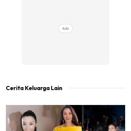
Ads
Cerita Keluarga Lain
Rentetan tukar video berkenaan, Jabatan Kesihatan
Negeri (JKN) Sarawak berusaha mengesan ibu bapa bayi
yang dilaporkan meninggal dunia di perhentian bas