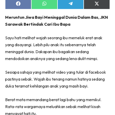
Share
Share
Share
Share
on
on
on
on
Facebook
WhatsApp
Telegram
X
Meruntun Jiwa Bayi Meninggal Dunia Dalam Bas, JKN
(Twitter)
Sarawak Bertindak Cari Ibu Bapa
Sayu hati melihat wajah seorang ibu memeluk erat anak
yang disayangi. Lebih pilu anak itu sebenarnya telah
meninggal dunia. Dakapan ibu bagaikan sedang
mendodoikan anaknya yang sedang lena diulit mimpi.
Sesiapa sahaja yang melihat video yang tular di facebook
pastinya sebak. Wajah ibu tenang namun hatinya sedang
duka teramat kehilangan anak yang masih bayi.
Berat mata memandang berat lagi bahu yang memikul.
Rata-rata wargamaya meluahkan sebak melihat kisah
menyayat hati itu.