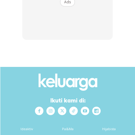
Ads
Menurutnya, ibunya menyedari bahawa bayi itu tidak
bernafas ketika mereka berhenti di perhentian bas itu.
Ikuti kami di:
Katanya lagi, bayi itu kemudian segera dibawa ke Hospital
Ideaktiv
Pa&Ma
Hijabista
Betong dan disahkan meninggal dunia apabila sampai ke