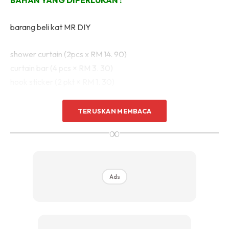
barang beli kat MR DIY
shower curtain (2pcs x RM 14. 90)
curtain bar (4 pcs × RM 3. 30)
hook sticker (2 pkt × RM 1. 30)
TERUSKAN MEMBACA
∞
Ads
Ads