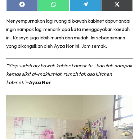
Share
Share
Share
Share
on
on
on
on
Facebook
WhatsApp
Telegram
X
Menyempurnakan lagi ruang di bawah kabinet dapur andai
(Twitter)
ingin nampak lagi menarik apa kata menggayakan kaedah
ini. Kosnya juga lebih murah dan mudah. Ini sebagaimana
yang dikongsikan oleh Ayza Nor ini. Jom semak.
“Siap sudah diy bawah kabinet dapur tu.. barulah nampak
kemas sikit al-maklumlah rumah tak asa kitchen
kabinet.”
–
Ayza Nor