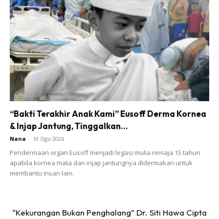
Ads
“Bakti Terakhir Anak Kami” Eusoff Derma Kornea
& Injap Jantung, Tinggalkan...
1. Ukur smpai labuh mana nak.. Kemudian potong.
Nana
-
10 Ogo 2026
Curtain nie masa beli siap ring tu sekali tau.
Pendermaan organ Eusoff menjadi legasi mulia remaja 15 tahun
apabila kornea mata dan injap jantungnya didermakan untuk
membantu insan lain.
“Kekurangan Bukan Penghalang” Dr. Siti Hawa Cipta