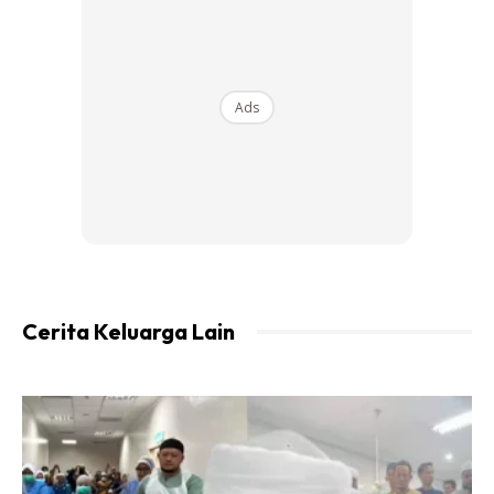
Cara-cara nak diy :
Ads
Cerita Keluarga Lain
kabinet umah sewa saya nie panjang. Saya beli 2 keping
curtain tue.