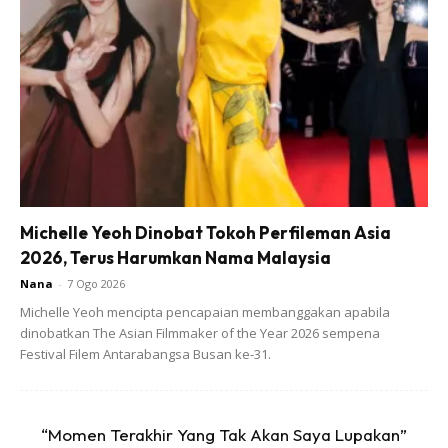
Ads
Michelle Yeoh Dinobat Tokoh Perfileman Asia
2026, Terus Harumkan Nama Malaysia
Nana
-
7 Ogo 2026
Michelle Yeoh mencipta pencapaian membanggakan apabila
dinobatkan The Asian Filmmaker of the Year 2026 sempena
Festival Filem Antarabangsa Busan ke-31.
“Momen Terakhir Yang Tak Akan Saya Lupakan”