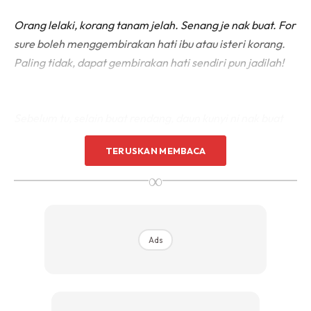
Orang lelaki, korang tanam jelah. Senang je nak buat. For
sure boleh menggembirakan hati ibu atau isteri korang.
Paling tidak, dapat gembirakan hati sendiri pun jadilah!
Sebelum tu, selain buat rendang, daun kunyi ni nak buat
apa? Haa, banyak boleh guna dalam masakan. Saya pun
TERUSKAN MEMBACA
tak reti sangat, minta tolong chef tetap kat dalam rumah
ni je decide . Cikgu Sho telan je. Hehe
∞
Ads
Ads