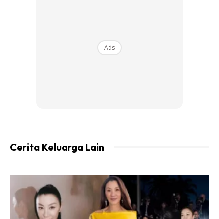
Ads
Ok, step nak tanam kunyit, kena sediakan KUNYIT HIDUP.
Jangan korang guna kunyit Adab ka, Faiza ke! Sampai
kiamat tak tumbuh! Time beli cakap KUNYIT HIDUP ok.
Rujuk gambar untuk step tanam kunyit. Pada setiap
Cerita Keluarga Lain
gambar ada diskripsi.