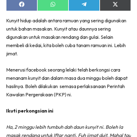
Share
Share
Share
Share
on
on
on
on
Facebook
WhatsApp
Telegram
X
Kunyit hidup adalah antara ramuan yang sering digunakan
(Twitter)
untuk bahan masakan. Kunyit atau daunnya sering
digunakan untuk masakan rendang dan gulai. Selain
membeli di kedai, kita boleh cuba tanam ramuan ini. Lebih
jimat.
Menerusi facebook seorang lelaki telah berkongsi cara
menanam kunyit dan dalam masa dua minggu boleh dapat
hasilnya. Boleh dilakukan semasa perlaksanaan Perintah
Kawalan Pergerakaan (PKP) ni.
Ikuti perkongsian ini
Ha, 2 minggu lebih tumbuh dah daun kunyit ni. Boleh la
masak rendang untuk Iftar nanti. Fuh jimat duit. Mahal tau