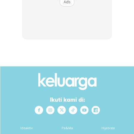
Ads
Ikuti kami di:
Ideaktiv
Pa&Ma
Hijabista