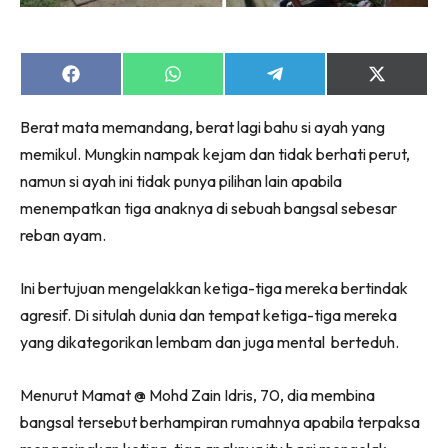
Share
Share
Share
Share
on
on
on
on
Facebook
WhatsApp
Telegram
X
Berat mata memandang, berat lagi bahu si ayah yang
(Twitter)
memikul. Mungkin nampak kejam dan tidak berhati perut,
namun si ayah ini tidak punya pilihan lain apabila
menempatkan tiga anaknya di sebuah bangsal sebesar
reban ayam.
Ini bertujuan mengelakkan ketiga-tiga mereka bertindak
agresif. Di situlah dunia dan tempat ketiga-tiga mereka
yang dikategorikan lembam dan juga mental berteduh.
Menurut Mamat @ Mohd Zain Idris, 70, dia membina
bangsal tersebut berhampiran rumahnya apabila terpaksa