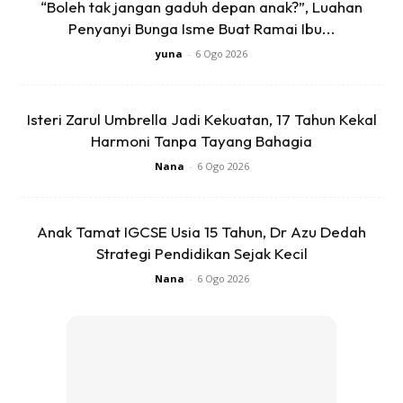
“Boleh tak jangan gaduh depan anak?”, Luahan
Ulang-alik hantar cucu
Penyanyi Bunga Isme Buat Ramai Ibu...
yuna
-
6 Ogo 2026
Menurutnya, selain menguruskan makan minum empat
anak mental dan lembam, dia juga berulang-alik
Isteri Zarul Umbrella Jadi Kekuatan, 17 Tahun Kekal
menghantar tiga cucunya ke Sekolah Kebangsaan (SK)
Harmoni Tanpa Tayang Bahagia
Padang Pohon Tanjong dan tadika menaiki motosikal.
Nana
-
6 Ogo 2026
“Cucu yang sudah sekolah menengah pergi sendiri ke
sekolah. Membesarkan empat cucu ini sudah menjadi
Anak Tamat IGCSE Usia 15 Tahun, Dr Azu Dedah
tanggungjawab saya, nak harapkan kepada anak-anak
Strategi Pendidikan Sejak Kecil
bantu, mereka pun saya jaga.
Nana
-
6 Ogo 2026