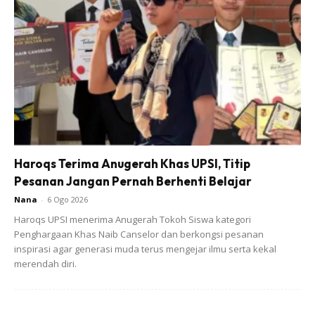
“Kalau ada beras atau makanan boleh dibuat lauk yang
disedekahkan orang ramai, saya masak sendiri,” katanya.
Haroqs Terima Anugerah Khas UPSI, Titip
Pesanan Jangan Pernah Berhenti Belajar
Nana
-
6 Ogo 2026
Haroqs UPSI menerima Anugerah Tokoh Siswa kategori
Penghargaan Khas Naib Canselor dan berkongsi pesanan
inspirasi agar generasi muda terus mengejar ilmu serta kekal
merendah diri.