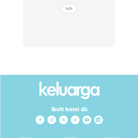
Ads
Ads
“Mohd Fakrul Anuar kerja cari besi buruk tapi perlu ke Klinik
Kesihatan Wakaf Bharu setiap bulan untuk rawatan susulan
penyakit mentalnya.
“Mohd Aris yang sering merayau pula setiap bulan perlu
disuntik ubat penenang kerana dia agresif,” katanya.
Ikuti kami di: