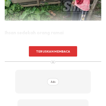
Ihsan sedekah orang ramai
Tinjauan Sinar Harian mendapati ruang di bangsal Mohd
TERUSKAN MEMBACA
Hanafiah hanya muat untuk dirinya tidur manakala tempat
berteduh Mohd Arif tidak mempunyai pintu.
∞
Mamat berkata, tiga bangsal itu dibina apabila empat cucu
berusia 6 hingga 15 tahun tinggal bersamanya dan isteri,
Aminah Harun, 55, selepas tiga anak perempuan bercerai
Ads
dan meninggalkan mereka.
Dua lagi anaknya juga lembam, Nor Albaniah, 27, sudah
berumahtangga serta disara suaminya manakala Samsuri,