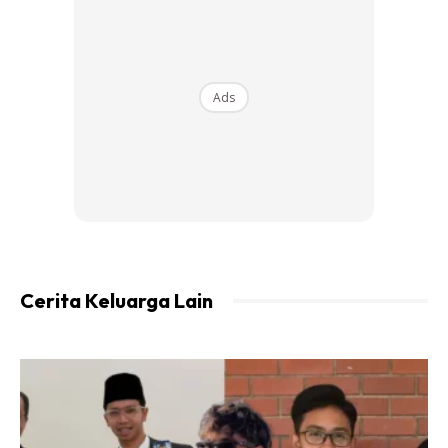
25, tinggal di dalam rumahnya yang diubah suai dan
dipisahkan dengan batu-bata.
“Saya sara 9 ahli keluarga dengan ihsan sedekah orang
Ads
ramai kerana tak larat untuk bekerja buruh lagi. Mujurlah
adik saya yang tinggal sebelah rumah hulurkan makanan
setiap hari untuk kami 10 sekeluarga
Cerita Keluarga Lain
Ads