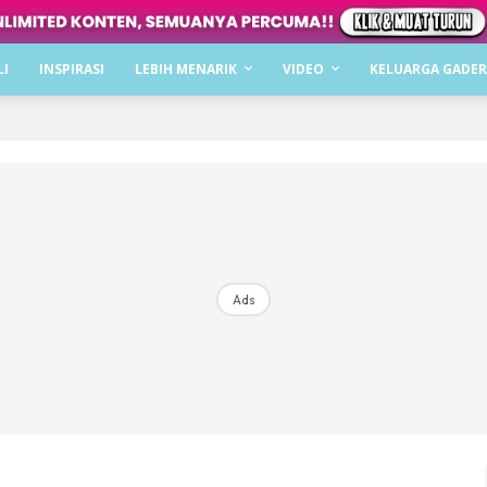
Dapatkan cerita, perkongsian dan info menarik. F
LI
INSPIRASI
LEBIH MENARIK
VIDEO
KELUARGA GADER
Dengan ini saya bersetuju dengan
Terma Penggunaan
dan
P
Langgan Sekarang
Langganan anda telah diterima. Terima kasih!
Ads
Mencari bahagia bersama KELUARGA?
Download dan baca sekarang di
KLIK DI SEENI