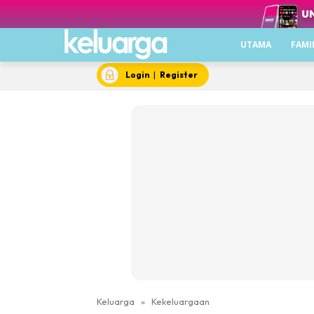
UTAMA
FAMI
Login
|
Register
Keluarga
»
Kekeluargaan