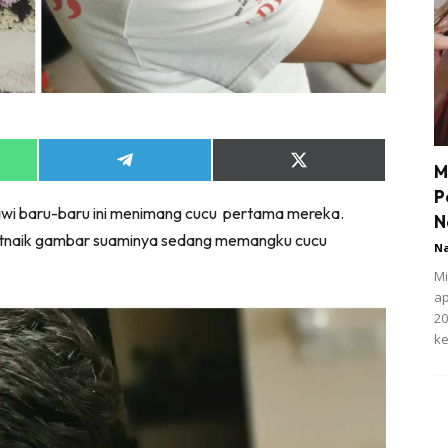
Share
Share
M
on
on
P
App
Telegram
X
awi baru-baru ini menimang cucu pertama mereka.
(Twitter)
N
atnaik gambar suaminya sedang memangku cucu
N
Mi
ap
20
ke