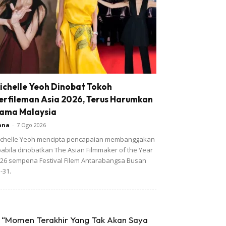
ichelle Yeoh Dinobat Tokoh
erfileman Asia 2026, Terus Harumkan
ama Malaysia
ana
-
7 Ogo 2026
chelle Yeoh mencipta pencapaian membanggakan
abila dinobatkan The Asian Filmmaker of the Year
26 sempena Festival Filem Antarabangsa Busan
-31.
“Momen Terakhir Yang Tak Akan Saya