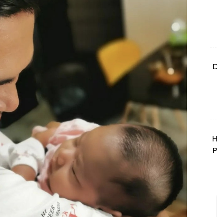
D
H
P