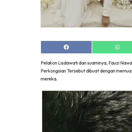
Share
Share
on
on
Facebook
Whats
Pelakon Lisdawati dan suaminya, Fauzi Naw
Perkongsian Tersebut dibuat dengan memu
mereka.