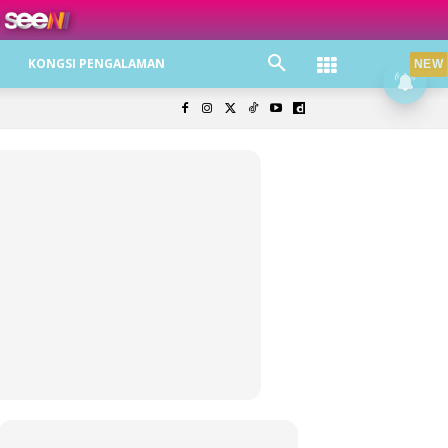
ree jer!
KONGSI PENGALAMAN
NEW
olisi Privasi