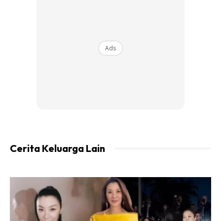
Baking soda Bantu naikkan warna putih.
Ads
Borax untuk hilangkan bau busuk.
Pencuci untuk bersihkan kotoran.
Cara cuci bantal:
1. Sediakan baking soda, borax, sabun pencuci dan air.
Cerita Keluarga Lain
2. Masukkan bantal dalam bekas/ besen muat untuk
rendam bantal.