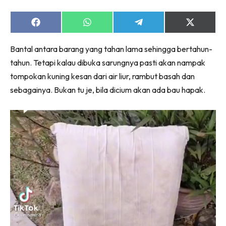
Share
Share
Share
Share
on
on
on
on
Facebook
WhatsApp
Telegram
X
Bantal antara barang yang tahan lama sehingga bertahun-
(Twitter)
tahun. Tetapi kalau dibuka sarungnya pasti akan nampak
tompokan kuning kesan dari air liur, rambut basah dan
sebagainya. Bukan tu je, bila dicium akan ada bau hapak.