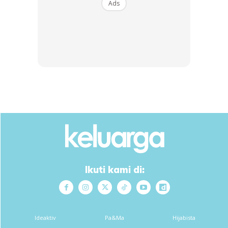
Ads
4. Kocak-kocakkan supaya bahan pencuci rata.
Ikuti kami di:
Ideaktiv
Pa&Ma
Hijabista