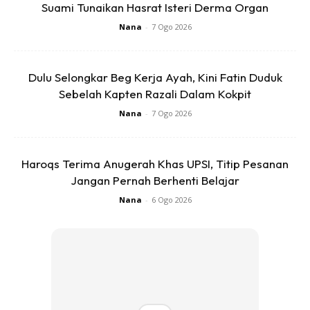
Suami Tunaikan Hasrat Isteri Derma Organ
Nana
-
7 Ogo 2026
Dulu Selongkar Beg Kerja Ayah, Kini Fatin Duduk
3. Isi air dan masukkan baking soda, borax serta sabun
Sebelah Kapten Razali Dalam Kokpit
pencuci.
Nana
-
7 Ogo 2026
Haroqs Terima Anugerah Khas UPSI, Titip Pesanan
Jangan Pernah Berhenti Belajar
Nana
-
6 Ogo 2026
Ads