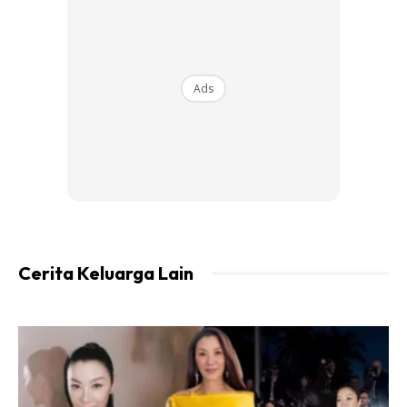
Ini pandangan saya dalam kontek Malaysia. Betulkan
saya jika saya salah.
Ads
1. Saya beranggapan emas bukan pelaburan, emas
adalah penyimpan nilai. Saya beli emas bukan untuk
melabur, tetapi sekadar menyimpan nilai wang saya
sahaja.
Cerita Keluarga Lain
Ads