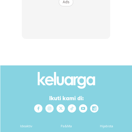
Ads
Jika beli sebab sayangkan bini, itu cerita lain.
7. Jika anda beli dari syarikat A dan nak jual di Syarikat B,
susut nilainya juga luar biasa tinggi. Anda akan terkejut
nanti.
8. Fahmi nilai perbezaan atau peratusan spread emas
yang kita beli agar bila kita nak jual nanti kita tak rugi.
Semakin kecil peratusan harga beli tolak harga jual, ia
semakin baik.
Ikuti kami di:
Ideaktiv
Pa&Ma
Hijabista