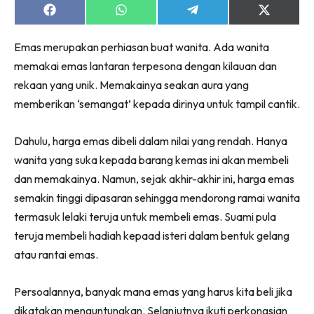
Share
Share
Share
Share
on
on
on
on
Facebook
WhatsApp
Telegram
X
Emas merupakan perhiasan buat wanita. Ada wanita
(Twitter)
memakai emas lantaran terpesona dengan kilauan dan
rekaan yang unik. Memakainya seakan aura yang
memberikan ‘semangat’ kepada dirinya untuk tampil cantik.
Dahulu, harga emas dibeli dalam nilai yang rendah. Hanya
wanita yang suka kepada barang kemas ini akan membeli
dan memakainya. Namun, sejak akhir-akhir ini, harga emas
semakin tinggi dipasaran sehingga mendorong ramai wanita
termasuk lelaki teruja untuk membeli emas. Suami pula
teruja membeli hadiah kepaad isteri dalam bentuk gelang
atau rantai emas.
Persoalannya, banyak mana emas yang harus kita beli jika
dikatakan menguntungkan. Selanjutnya ikuti perkongsian