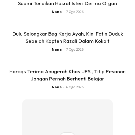
Suami Tunaikan Hasrat Isteri Derma Organ
Nana
-
7 Ogo 2026
Dulu Selongkar Beg Kerja Ayah, Kini Fatin Duduk
Sebelah Kapten Razali Dalam Kokpit
Nana
-
7 Ogo 2026
5. Jangan mudah percaya bila orang kata, beli emas tak
Haroqs Terima Anugerah Khas UPSI, Titip Pesanan
rugi . Ia juga ada susut nilai, sama macam hartanah juga.
Jangan Pernah Berhenti Belajar
Tak semua benda indah dimata.
Nana
-
6 Ogo 2026
6. Jika anda ingin menyimpan dan beli emas perhiasan.
Baik lupakan saja, nilai susut emas perhiasan ini
adakalanya sampai 30%! Ya, sebanyak itu. Jika nak
menyimpan, belilah emas bar yang susut nilainya bawah
5%-10% waktu nak jual balik.