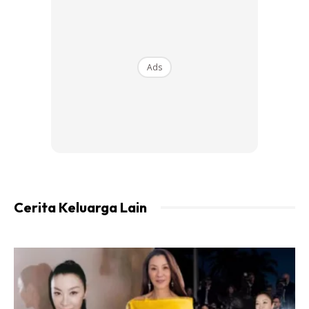
Ads
Ini pula perkongsian
Dhia Kekasih
di Kebun Bandar : Jom
Tanam Sendiri
Cerita Keluarga Lain
Ads