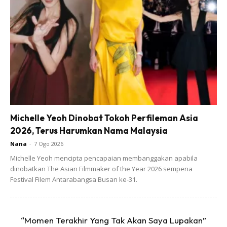
Katanya, “dari spray racun organik homemade bawang
putih + cili api + cecair cuci pinggan. Lebih mudah dengan
tanam terus bawang putih tu.”
Michelle Yeoh Dinobat Tokoh Perfileman Asia
2026, Terus Harumkan Nama Malaysia
“Mula-mula kurang yakin petua ni, tapi cuba juga la..
Nana
-
7 Ogo 2026
Alhamdulillah..rasanya menjadi.. Sekor serangga perosak
Michelle Yeoh mencipta pencapaian membanggakan apabila
pun tak singgah, lalu je mungkin.”
dinobatkan The Asian Filmmaker of the Year 2026 sempena
Festival Filem Antarabangsa Busan ke-31.
“Momen Terakhir Yang Tak Akan Saya Lupakan”