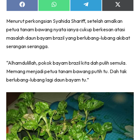
Share
Share
Share
Share
on
on
on
on
Facebook
WhatsApp
Telegram
X
Menurut perkongsian Syahida Shariff, setelah amalkan
(Twitter)
petua tanam bawang nyata ianya cukup berkesan atasi
masalah daun bayam brazil yang berlubang-lubang akibat
serangan serangga.
“Alhamdulillah, pokok bayam brazil kita dah pulih semula.
Memang menjadi petua tanam bawang putih tu. Dah tak
berlubang-lubang lagi daun bayam tu.”