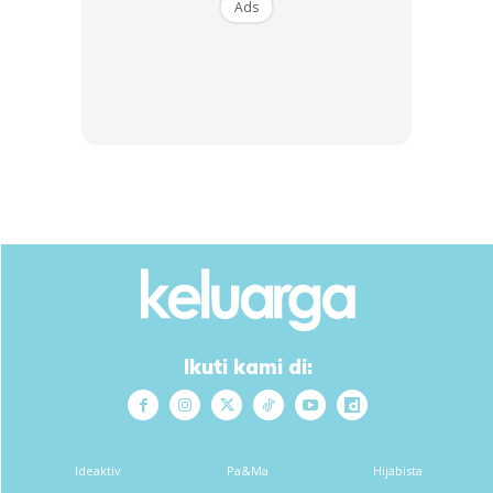
Ads
Ikuti kami di:
Ads
Ideaktiv
Pa&Ma
Hijabista