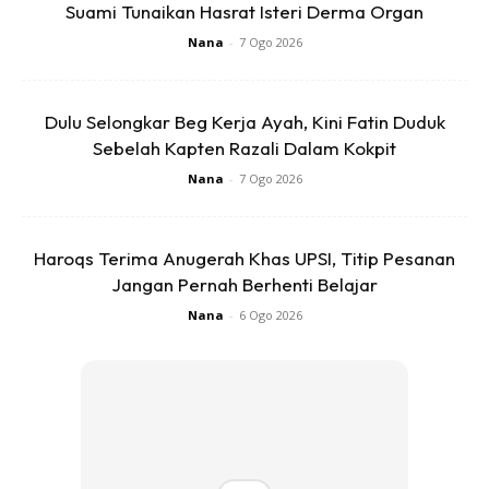
perkahwinan sebelum ini. Mereka akan dapat menghayati
Suami Tunaikan Hasrat Isteri Derma Organ
kisah Ijab Kabut, kerana drama ini menerokai betapa
Nana
-
7 Ogo 2026
kabutnya bulan-bulan sebelum majlis perkahwinan mereka
berlangsung.
Dulu Selongkar Beg Kerja Ayah, Kini Fatin Duduk
Sebelah Kapten Razali Dalam Kokpit
Ketika sesi pelancaran tersebut, sebuah majlis resepsi turut
Nana
-
7 Ogo 2026
dianjurkan untuk sepasang suami isteri yang memenangi
peraduan media sosial #KisahIjabKabutKu anjuran Viu dan
Reka Teemor yang menawarkan hadiah pakej majlis
Haroqs Terima Anugerah Khas UPSI, Titip Pesanan
perkahwinan bernilai RM350,000.
Jangan Pernah Berhenti Belajar
Nana
-
6 Ogo 2026
Ads