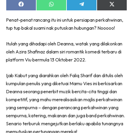
Share
Share
Share
Share
on
on
on
on
Facebook
WhatsApp
Telegram
X
Penat-penat rancang itu ini untuk persiapan perkahwinan,
(Twitter)
tup tup bakal suami nak putuskan hubungan? Nooooo!
Itulah yang dihadapi oleh Deanna, watak yang dilakonkan
oleh Azira Shafinaz dalam siri romantik komedi terbaru di
platform Viu bermula 13 Oktober 2022.
Ijab Kabut yang diarahkan oleh Faliq Sharif dan ditulis oleh
kumpulan penulis yang diketuai Mamu Vies ini berkisarkan
Deanna seorang penerbit muzik bercita-cita tinggi dan
kompetitif, yang mahu merealisasikan majlis perkahwinan
yang sempurna – dengan perancang perkahwinan yang
sempurna, katering, makanan dan juga band perkahwinan.
Senario terburuk mengejutkan berlaku apabila tunangnya
memutuskan pertunangan mereka!