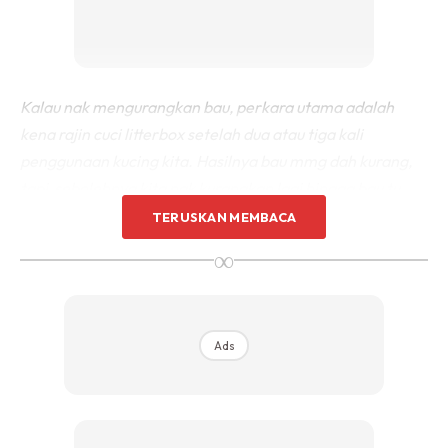
Kalau nak mengurangkan bau, perkara utama adalah
kena rajin cuci litterbox setelah dua atau tiga kali
penggunaan kucing kita. Hasilnya bau mmg dah kurang,
tapi sebolehnya kita nak kurangkan lagi hingga bau tu
hampir takdak langsung.
TERUSKAN MEMBACA
∞
GUNA ARANG
Caranya adalah dengan menggunakan arang. Tak perlu
Ads
beli arang yang mahal pun, saya cuma guna arang yang
dipakai utk bakar-bakar lauk ja. Boleh beli kat kedai
hardware, satu paket besar sekitar RM4 ke RM6 ja (ikut
lokasi masing2).