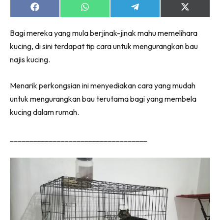
Share
Share
Share
Share
on
on
on
on
Facebook
WhatsApp
Telegram
X
Bagi mereka yang mula berjinak-jinak mahu memelihara
(Twitter)
kucing, di sini terdapat tip cara untuk mengurangkan bau
najis kucing.
Menarik perkongsian ini menyediakan cara yang mudah
untuk mengurangkan bau terutama bagi yang membela
kucing dalam rumah.
___________________________________