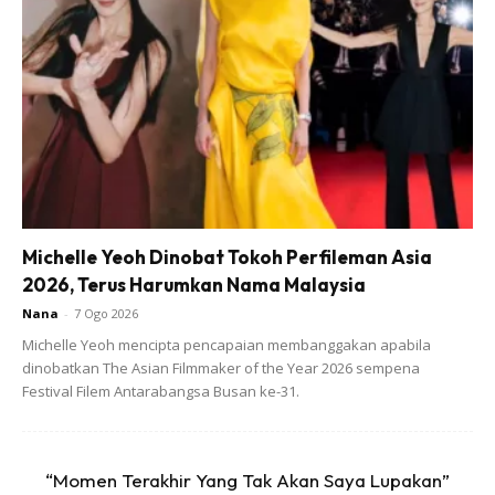
Selepas siap buat semua tu, boleh la gantung atau letak
tepi sangkar betul2 dekat dengan litterbox. Bagi kucing
yang tak duduk dalam sangkar, boleh letak tepi litterbox
kucing anda.
Saya dah cuba selama dua hari. Memang berkesan..
Sebelum ni ada sikit2 bau drp litterbox kucing saya, tapi
sekarang ni dah kurang sangat.
Michelle Yeoh Dinobat Tokoh Perfileman Asia
2026, Terus Harumkan Nama Malaysia
Nana
-
7 Ogo 2026
Michelle Yeoh mencipta pencapaian membanggakan apabila
dinobatkan The Asian Filmmaker of the Year 2026 sempena
Festival Filem Antarabangsa Busan ke-31.
Ads
“Momen Terakhir Yang Tak Akan Saya Lupakan”