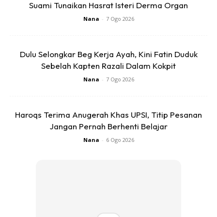
Suami Tunaikan Hasrat Isteri Derma Organ
Nana
-
7 Ogo 2026
Cara ni jugak boleh guna utk letak dalam kereta atau
Dulu Selongkar Beg Kerja Ayah, Kini Fatin Duduk
dalam bilik. Kalau dalam bilik punya saya isi arang tu
Sebelah Kapten Razali Dalam Kokpit
dalam balang besar. Cara penghasilannya sama juga,
Nana
-
7 Ogo 2026
cuma saiz bekas ja lebih besar. Kalau rajin, hias2 la sikit
bekas tu ikut kreativiti masing2.
Haroqs Terima Anugerah Khas UPSI, Titip Pesanan
Anda mungkin berminat dengan
Jangan Pernah Berhenti Belajar
Nana
-
6 Ogo 2026