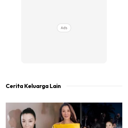
Ads
Ads
Cerita Keluarga Lain
Saya potong separuh botol air besar (lagi besar bekas
lagi bagus), tebuk lubang bagi banyak2 mcm dlm gambar
tu, pastu masukkan arang bagi penuh & tutup atasnya
dengan kain kasa pembalut luka (boleh ja guna tisu atau
kain biasa).