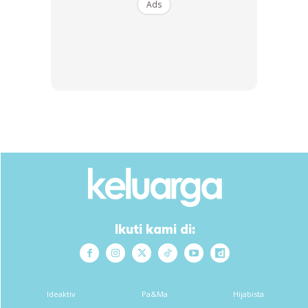
Ads
SHOPEE MY
SHOPEE MY
CENDAWAN RANGUP BY
[500g – 1kg] Frozen Halal
HERO CHEF
Dimsum / Dimsum Sejuk
B...
RM14.6
RM24
RM14.6
RM49
Buy Now
Buy Now
1
/
5
❮
❯
*kucing saya ni dlm proses pemantauan lagi selepas
rawatan sakit batu karang. Dah masuk bulan kedua dia
duduk dlm sangkar. Dua tiga jam sekali dia akan dikurung
Ikuti kami di:
utk makan minum & guna litterbox.
Selamat mencuba!
Ideaktiv
Pa&Ma
Hijabista