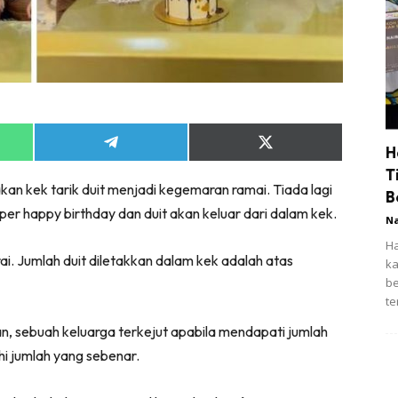
Share
Share
H
on
on
T
App
Telegram
X
an kek tarik duit menjadi kegemaran ramai. Tiada lagi
(Twitter)
B
opper happy birthday dan duit akan keluar dari dalam kek.
N
Ha
. Jumlah duit diletakkan dalam kek adalah atas
ka
be
te
n, sebuah keluarga terkejut apabila mendapati jumlah
hi jumlah yang sebenar.