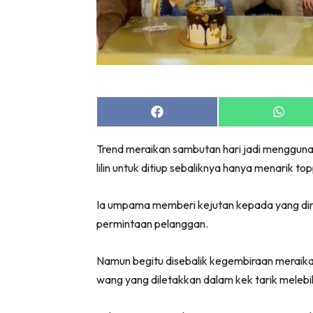
Share
Share
on
on
Facebook
Whats
Trend meraikan sambutan hari jadi menggunak
lilin untuk ditiup sebaliknya hanya menarik t
Ia umpama memberi kejutan kepada yang dirai
permintaan pelanggan.
Namun begitu disebalik kegembiraan meraika
wang yang diletakkan dalam kek tarik melebi