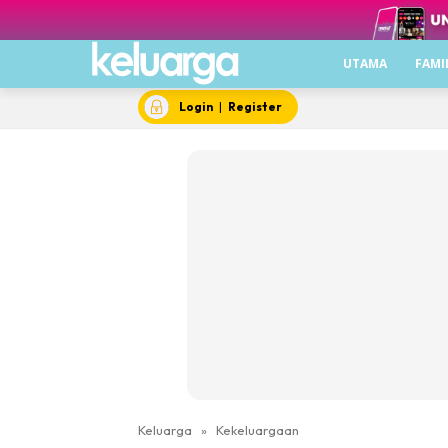
UTAMA
FAMI
Login
|
Register
Keluarga
»
Kekeluargaan