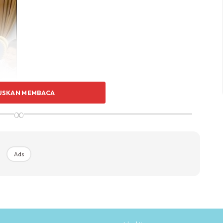
USKAN MEMBACA
∞
Ads
bira ulang tahun anak.