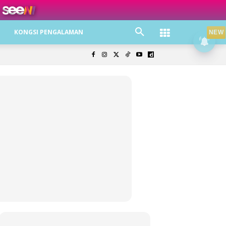
ree jer!
KONGSI PENGALAMAN
NEW
olisi Privasi