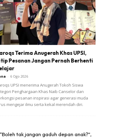
aroqs Terima Anugerah Khas UPSI,
itip Pesanan Jangan Pernah Berhenti
elajar
ana
-
6 Ogo 2026
roqs UPSI menerima Anugerah Tokoh Siswa
tegori Penghargaan Khas Naib Canselor dan
rkongsi pesanan inspirasi agar generasi muda
rus mengejar ilmu serta kekal merendah diri.
“Boleh tak jangan gaduh depan anak?”,