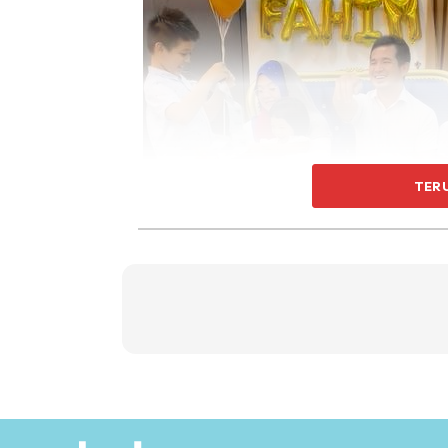
TER
Muka cuak tetapi tetap meraikan dengan gem