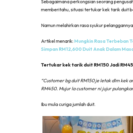
Sebagaimana perkongsian seorang pengusaha 
memberitahu, situasi tertukar kek tarik duit
Namun melahirkan rasa syukur pelanggannya
Artikel menarik:
Mungkin Rasa Terbeban Ta
Simpan RM12,600 Duit Anak Dalam Masa
Tertukar kek tarik duit RM150 Jadi RM45
“Customer bg duit RM150 je letak dlm kek ana
RM450. Mujur la customer ni jujur pulangkan
Ibu mula curiga jumlah duit.