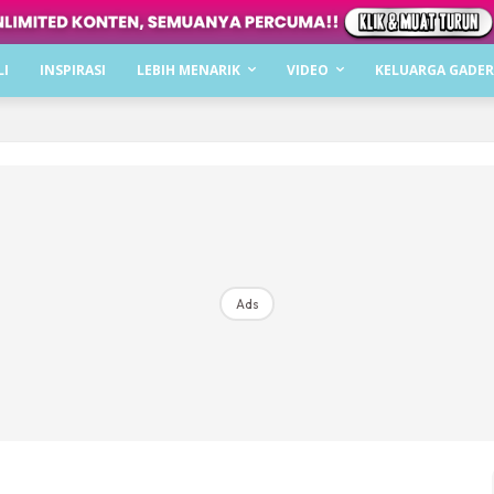
Dapatkan cerita, perkongsian dan info menarik. F
LI
INSPIRASI
LEBIH MENARIK
VIDEO
KELUARGA GADER
Dengan ini saya bersetuju dengan
Terma Penggunaan
dan
P
Langgan Sekarang
Langganan anda telah diterima. Terima kasih!
Ads
Mencari bahagia bersama KELUARGA?
Download dan baca sekarang di
KLIK DI SEENI