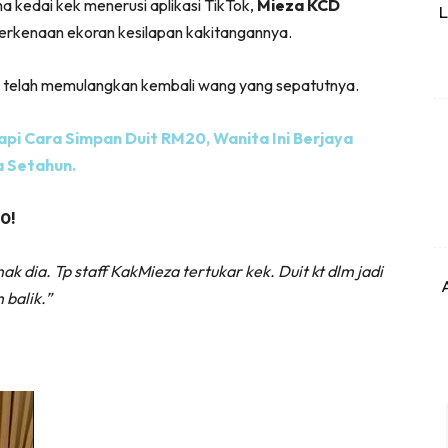
kedai kek menerusi aplikasi TikTok,
Mieza KCD
L
 berkenaan ekoran kesilapan kakitangannya.
 telah memulangkan kembali wang yang sepatutnya.
pi Cara Simpan Duit RM20, Wanita Ini Berjaya
 Setahun.
0!
k dia. Tp staff KakMieza tertukar kek. Duit kt dlm jadi
 balik.”