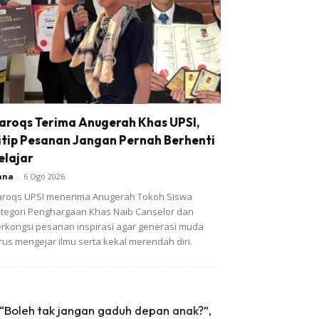
aroqs Terima Anugerah Khas UPSI,
itip Pesanan Jangan Pernah Berhenti
elajar
ana
-
6 Ogo 2026
roqs UPSI menerima Anugerah Tokoh Siswa
tegori Penghargaan Khas Naib Canselor dan
rkongsi pesanan inspirasi agar generasi muda
rus mengejar ilmu serta kekal merendah diri.
“Boleh tak jangan gaduh depan anak?”,