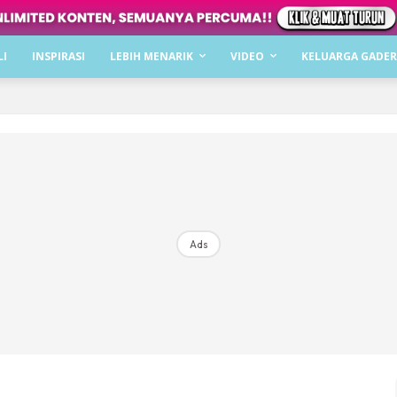
Dapatkan cerita, perkongsian dan info menarik. F
LI
INSPIRASI
LEBIH MENARIK
VIDEO
KELUARGA GADER
Dengan ini saya bersetuju dengan
Terma Penggunaan
dan
P
Langgan Sekarang
Langganan anda telah diterima. Terima kasih!
Ads
Mencari bahagia bersama KELUARGA?
Download dan baca sekarang di
KLIK DI SEENI