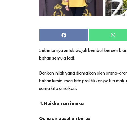
Share
Share
on
on
Facebook
Whats
Sebenarnya untuk wajah kembali berseri bia
bahan semula jadi.
Bahkan inilah yang diamalkan oleh orang-ora
bahan kimia, mari kita praktikkan petua mak
sama kita amalkan;
1. Naikkan seri muka
Guna air basuhan beras