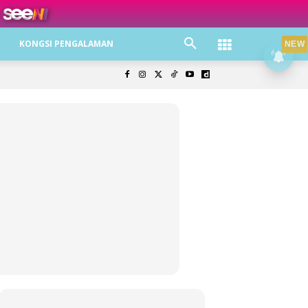
ree jer!
KONGSI PENGALAMAN
NEW
olisi Privasi