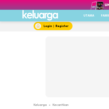
UTAMA
FAMI
Login
|
Register
Keluarga
»
Kecantikan