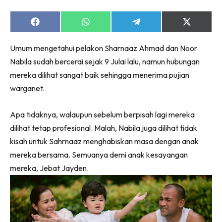
Share
Share
Share
Share
on
on
on
on
Facebook
WhatsApp
Telegram
X
Umum mengetahui pelakon Sharnaaz Ahmad dan Noor
(Twitter)
Nabila sudah bercerai sejak 9 Julai lalu, namun hubungan
mereka dilihat sangat baik sehingga menerima pujian
warganet.
Apa tidaknya, walaupun sebelum berpisah lagi mereka
dilihat tetap profesional. Malah, Nabila juga dilihat tidak
kisah untuk Sahrnaaz menghabiskan masa dengan anak
mereka bersama. Semuanya demi anak kesayangan
mereka, Jebat Jayden.