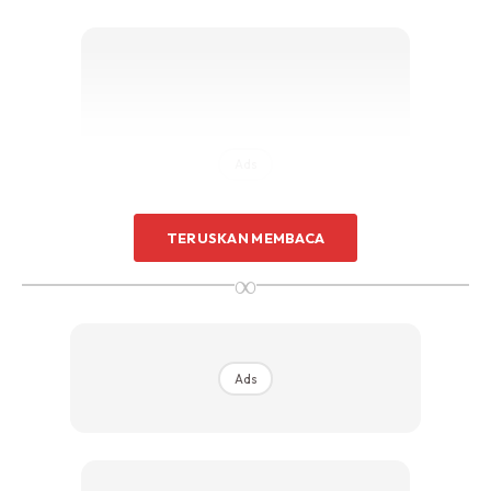
Ads
TERUSKAN MEMBACA
∞
Malah, ada yang mendoakan agar hubungan mereka
kembali jernih dan bersatu kembali.
Ads