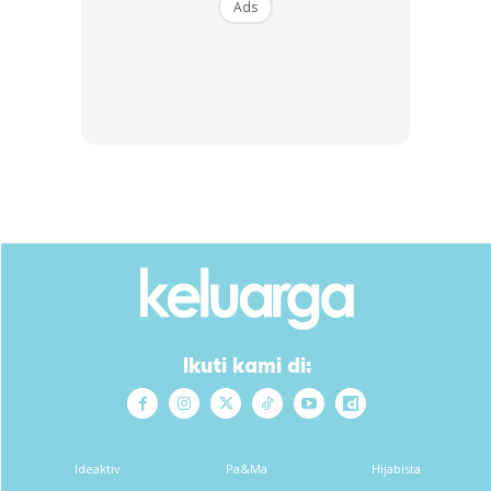
Ads
Ads
“Kita lebih betulkan di minda dan dekat hati. Kita buang
yang lepas. I taknak gaduh, taknak berdendam dengan
Sharnaaz. I taknak Jebat dibesarkan dalam suasana
macam itu, vibe itu. So far now, tiada lagi perkara yang
menimbulkan ketegangan. I nak Jebat luangkan masa
Ikuti kami di:
dengan ayah dia. I nampak dia lebih ayah ayah, senyum
dan tenang.
Ideaktiv
Pa&Ma
Hijabista