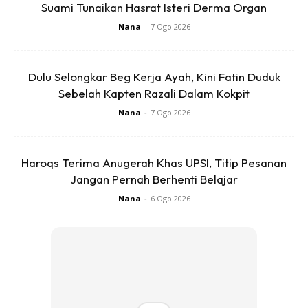
Suami Tunaikan Hasrat Isteri Derma Organ
Nana
-
7 Ogo 2026
Dulu Selongkar Beg Kerja Ayah, Kini Fatin Duduk
Sebelah Kapten Razali Dalam Kokpit
Nana
-
7 Ogo 2026
Haroqs Terima Anugerah Khas UPSI, Titip Pesanan
Nabila dalam pada itu tidak menafikan pada awal
Jangan Pernah Berhenti Belajar
perkahwina,n hubungannya dengan Sharnaaz agak tegang.
Nana
-
6 Ogo 2026
Namun demi anak dia berdua mencapai kata sepakat
berdamai. Dan kini hubungan mereka semakin baik.