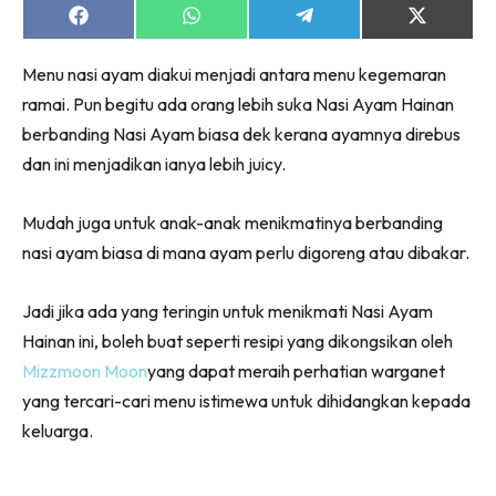
Share
Share
Share
Share
on
on
on
on
Facebook
WhatsApp
Telegram
X
Menu nasi ayam diakui menjadi antara menu kegemaran
(Twitter)
ramai. Pun begitu ada orang lebih suka Nasi Ayam Hainan
berbanding Nasi Ayam biasa dek kerana ayamnya direbus
dan ini menjadikan ianya lebih juicy.
Mudah juga untuk anak-anak menikmatinya berbanding
nasi ayam biasa di mana ayam perlu digoreng atau dibakar.
Jadi jika ada yang teringin untuk menikmati Nasi Ayam
Hainan ini, boleh buat seperti resipi yang dikongsikan oleh
Mizzmoon Moon
yang dapat meraih perhatian warganet
yang tercari-cari menu istimewa untuk dihidangkan kepada
keluarga.