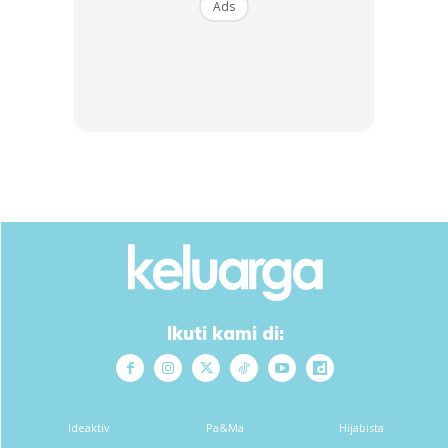
Ads
Bahan-bahan untuk nasi ayam:
Ikuti kami di:
3 pot beras basmathi (1 pot beras bersamaan 1 1/2 pot air)
2 inci halia
Ideaktiv
Pa&Ma
Hijabista