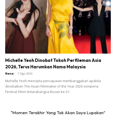
Air melebihi paras ayam
Cara Buat :
Michelle Yeoh Dinobat Tokoh Perfileman Asia
Ads
2026, Terus Harumkan Nama Malaysia
Nana
-
7 Ogo 2026
Michelle Yeoh mencipta pencapaian membanggakan apabila
dinobatkan The Asian Filmmaker of the Year 2026 sempena
Festival Filem Antarabangsa Busan ke-31.
1.Tutup periuk, rebus guna api sederhana selama 1 jam atau
mengikut kuantiti ayam
“Momen Terakhir Yang Tak Akan Saya Lupakan”