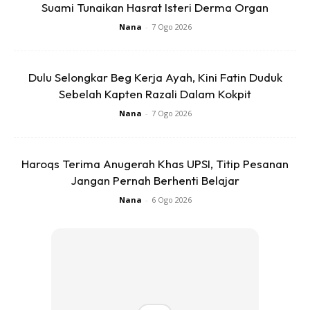
Suami Tunaikan Hasrat Isteri Derma Organ
Apabila ayam sudah masak,keluarkan terus masukkan
Nana
-
7 Ogo 2026
ke dalam air sejuk berais,rendam sekejap,supaya ayam
kekal juicy
Dulu Selongkar Beg Kerja Ayah, Kini Fatin Duduk
Kemudian lumur ayam dengan sedikit sos tiram, saya
Sebelah Kapten Razali Dalam Kokpit
guna sos seafood adabi, lebih sedap dan warna akan
Nana
-
7 Ogo 2026
jadi cantik
Kemudian bakar suhu 210 celsius selama 10 minit
Haroqs Terima Anugerah Khas UPSI, Titip Pesanan
Jangan Pernah Berhenti Belajar
Nana
-
6 Ogo 2026