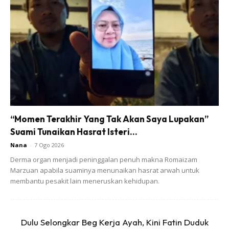
Sahaja aku solat sunat tarawih dua rakaat kerana Allah
Ta’ala
DIRIKAN SOLAT TARAWIH 2 RAKAAT
“Momen Terakhir Yang Tak Akan Saya Lupakan”
Suami Tunaikan Hasrat Isteri...
Ads
Nana
-
7 Ogo 2026
Derma organ menjadi peninggalan penuh makna Romaizam
Marzuan apabila suaminya menunaikan hasrat arwah untuk
membantu pesakit lain meneruskan kehidupan.
Rakaat pertama – Alfatihah dan surah pilihan
Dulu Selongkar Beg Kerja Ayah, Kini Fatin Duduk