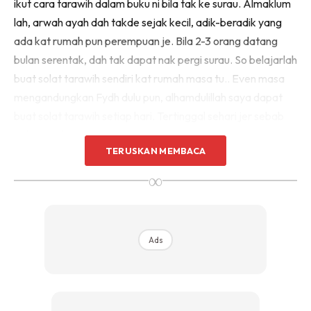
ikut cara tarawih dalam buku ni bila tak ke surau. Almaklum
lah, arwah ayah dah takde sejak kecil, adik-beradik yang
ada kat rumah pun perempuan je. Bila 2-3 orang datang
bulan serentak, dah tak dapat nak pergi surau. So belajarlah
buat solat tarawih sendiri kat rumah masa tu.. Even masa
mengandungkan Fydh dulu pun, alhamdulillah saya dapat
buat solat tarawih setiap hari. Tertinggal sehari jer sebab
dah bersalin.
TERUSKAN MEMBACA
Bukan setakat mak-mak, anak-anak remaja yang baru nak
∞
belajar-belajar solat tarawih pun boleh buat cara ni kalau
tak berkesempatan ke surau/masjid. Mak-mak jangan
jadikan alasan tak dapat pergi surau/masjid tak boleh buat
Ads
tarawih.. Ramadan setahun sekali jer, jomlah kita
tambahkan amalan.