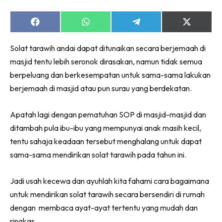
Share
Share
Share
Share
on
on
on
on
Facebook
WhatsApp
Telegram
X
Solat tarawih andai dapat ditunaikan secara berjemaah di
(Twitter)
masjid tentu lebih seronok dirasakan, namun tidak semua
berpeluang dan berkesempatan untuk sama-sama lakukan
berjemaah di masjid atau pun surau yang berdekatan.
Apatah lagi dengan pematuhan SOP di masjid-masjid dan
ditambah pula ibu-ibu yang mempunyai anak masih kecil,
tentu sahaja keadaan tersebut menghalang untuk dapat
sama-sama mendirikan solat tarawih pada tahun ini.
Jadi usah kecewa dan ayuhlah kita fahami cara bagaimana
untuk mendirikan solat tarawih secara bersendiri di rumah
dengan membaca ayat-ayat tertentu yang mudah dan
ringkas.