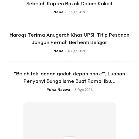
Rakaat kedua – Alfatihah dan surah pilihan
Sebelah Kapten Razali Dalam Kokpit
Nana
-
7 Ogo 2026
SAMBUNG SOLAT TARAWIH 2 RAKAAT LAGI ( rakaat
ke-3 & 4)
Haroqs Terima Anugerah Khas UPSI, Titip Pesanan
Jangan Pernah Berhenti Belajar
a) Rakaat pertama – Alfatihah dan surah pilihan
Rakaat kedua – Alfatihah dan surah pilihan
Nana
-
6 Ogo 2026
b) Bacaan doa pendek setelah salam*
“Boleh tak jangan gaduh depan anak?”, Luahan
Penyanyi Bunga Isme Buat Ramai Ibu...
Yuna Nazwa
-
6 Ogo 2026