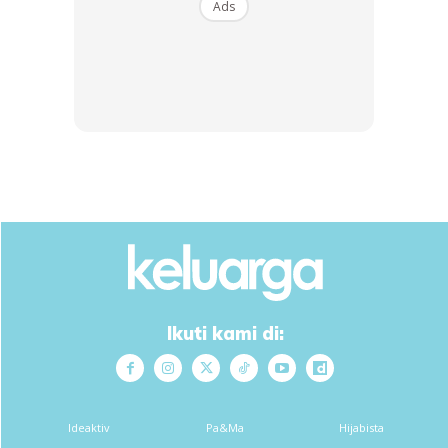
Ads
SAMBUNG SOLAT TARAWIH 2 RAKAAT LAGI (rakaat
ke-5 & 6)
Rakaat pertama – Alfatihah & surah pilihan
Rakaat kedua – Alfatihah & surah pilihan
SAMBUNG SOLAT TARAWIH 2 RAKAAT LAGI (rakaat
ke-7 & 8 )
Ikuti kami di:
Ideaktiv
Pa&Ma
Hijabista