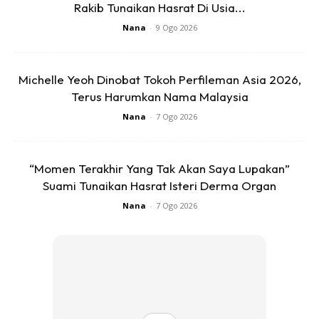
Rakib Tunaikan Hasrat Di Usia...
Nana
-
9 Ogo 2026
Ads
Michelle Yeoh Dinobat Tokoh Perfileman Asia 2026,
Terus Harumkan Nama Malaysia
Nana
-
7 Ogo 2026
Bahan-Bahan:
“Momen Terakhir Yang Tak Akan Saya Lupakan”
Suami Tunaikan Hasrat Isteri Derma Organ
8sb cili kisar (10 tangkai cili kering+ 1/2labu bawang
Nana
-
7 Ogo 2026
putih+air sikit paras-paras bahan sahaja/blend halus)
ambik 8sb je dari bahan yang diblend.
15sb@1 1/2cwn kopi gula pasir
2sb sos cili