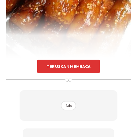
TERUSKAN MEMBACA
Bahan-Bahan:
∞
1pack
kulit popia
/50pcs
1biji sengkuang (size sederhana)
Ads
3biji lobak (size sederhana)
Udang geragau (2 sudu besar)
Sdikit serbuk perasa