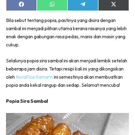
Share
Share
Share
Share
on
on
on
on
Facebook
WhatsApp
Telegram
X
Bila sebut tentang popia, pastinya yang disira dengan
(Twitter)
sambal ini menjadi pilihan utama kerana rasanya yang lebih
enak dengan gabungan rasa pedas, manis dan masin yang
cukup.
Selalunya popia sira sambal ini akan menjadi lembik setelah
beberapa jam disira. Tetapi resipi kali ini yang dikongsikan
oleh
NoraFiza Kamarin
ini semestinya akan membuatkan
popia anda kekal rangup dan sedap. Selamat mencuba!
Popia Sira Sambal