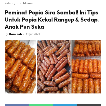
Keluarga
»
Makan
Peminat Popia Sira Sambal! Ini Tips
Untuk Popia Kekal Rangup & Sedap.
Anak Pun Suka
By
Hamizah
-
13 Jun 2023