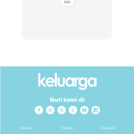
1sk perasa cukup rasa
Ads
2sb bijan
1/2 cawan minyak masak
Cara-Cara:
– Sagat panjang-panjang sengkuang dan lobak.
– Tumis bahan-bahan semua dalam kuali dengan sedikit
minyak masak agak bahan-bahan layu sahaja. Kemudian
toskan & sejukkan bahan tadi dalam raga yang berlubang
supaya air dari lobak, sengkuang tadi kering, kalau tak
Ikuti kami di:
kering nanti time menggulung kulit koyak dan hasilnya tak
cantik dan tak rangup.
Ideaktiv
Pa&Ma
Hijabista