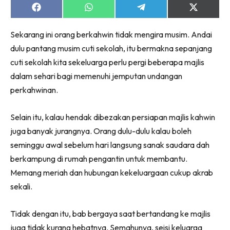
Share
Share
Share
Share
on
on
on
on
Facebook
WhatsApp
Telegram
X
Sekarang ini orang berkahwin tidak mengira musim. Andai
(Twitter)
dulu pantang musim cuti sekolah, itu bermakna sepanjang
cuti sekolah kita sekeluarga perlu pergi beberapa majlis
dalam sehari bagi memenuhi jemputan undangan
perkahwinan.
Selain itu, kalau hendak dibezakan persiapan majlis kahwin
juga banyak jurangnya. Orang dulu-dulu kalau boleh
seminggu awal sebelum hari langsung sanak saudara dah
berkampung di rumah pengantin untuk membantu.
Memang meriah dan hubungan kekeluargaan cukup akrab
sekali.
Tidak dengan itu, bab bergaya saat bertandang ke majlis
juga tidak kurang hebatnya. Semahunya, seisi keluarga