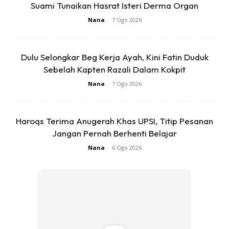
Suami Tunaikan Hasrat Isteri Derma Organ
Nana
-
7 Ogo 2026
Dulu Selongkar Beg Kerja Ayah, Kini Fatin Duduk
Sebelah Kapten Razali Dalam Kokpit
Nana
-
7 Ogo 2026
Haroqs Terima Anugerah Khas UPSI, Titip Pesanan
Jangan Pernah Berhenti Belajar
Anda mungkin berminat dengan
Nana
-
6 Ogo 2026