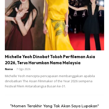
Jaga Adab
Michelle Yeoh Dinobat Tokoh Perfileman Asia
2026, Terus Harumkan Nama Malaysia
Nana
-
7 Ogo 2026
Michelle Yeoh mencipta pencapaian membanggakan apabila
dinobatkan The Asian Filmmaker of the Year 2026 sempena
Ads
Festival Filem Antarabangsa Busan ke-31.
“Momen Terakhir Yang Tak Akan Saya Lupakan”