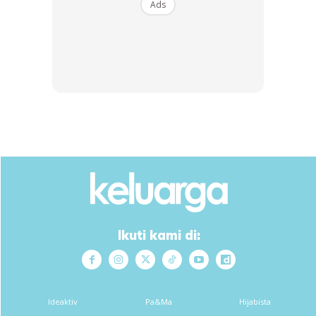
Ads
SHOPEE MY
SHOPEE MY
CENDAWAN RANGUP BY
[500g – 1kg] Frozen Halal
HERO CHEF
Dimsum / Dimsum Sejuk
B...
RM14.6
RM24
RM14.6
RM49
Buy Now
Buy Now
1
/
5
❮
❯
Melentur buluh biar dari rebung
Ikuti kami di:
Ideaktiv
Pa&Ma
Hijabista