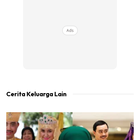
Setelah minyak panas, masuk 2-3 ketul bawang putih ke
dalam minyak tadi kemudian baru masukkan
ayam/ikan/daging, gerenti tidak melekat.
Ads
Ads
Cerita Keluarga Lain
Petua 5