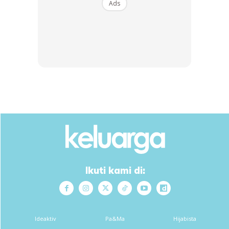
Ads
1
/
5
❮
❯
Ikuti kami di:
Dapatkan cerita, perkongsian dan info menarik. Free jer!
Ideaktiv
Pa&Ma
Hijabista