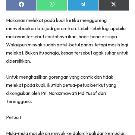
Share
Share
Share
Share
on
on
on
on
Facebook
WhatsApp
Telegram
X
Makanan melekat pada kuali ketika menggoreng
(Twitter)
menyebabkan kita jadi geram kan. Lebih-lebih lagi apabila
makanan tersebut contohnya ikan, habis hancur isinya.
Walaupun minyak sudah betul-betul panas tetapi masih lagi
melekat. Bukan itu sahaja, kesan tersebut agak sukar untuk
dibersihkan.
Untuk menghasilkan gorengan yang cantik dan tidak
melekat pada kuali, ikutilah petua-petua berikut yang
dikongsikan oleh Pn. Norazmawati Md Yusof dari
Terengganu.
Petua 1
Mula-mula masukkan minyak ke dalam kuali dan kemudian