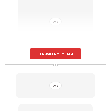
Ads
TERUSKAN MEMBACA
Petua 3
∞
Panaskan kuali dengan sedikit minyak dan goreng asam
jawa dalam minyak panas hingga garing. Kemudian
Ads
keluarkan asam jawa dan tambahkan minyak dalam kuali.
Goreng ikan seperti biasa.
Petua 4