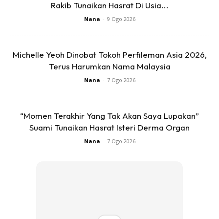
Rakib Tunaikan Hasrat Di Usia...
Nana
-
9 Ogo 2026
Anda mungkin berminat dengan
Michelle Yeoh Dinobat Tokoh Perfileman Asia 2026,
Terus Harumkan Nama Malaysia
Nana
-
7 Ogo 2026
“Momen Terakhir Yang Tak Akan Saya Lupakan”
Suami Tunaikan Hasrat Isteri Derma Organ
Nana
-
7 Ogo 2026
SHOPEE MY
SHOPEE MY
JERUK JAMBU PAPA LARIS
Tealive Fun Pack 4s x 25g
JAMBU ORGANIK (Beli 4
Pack Percu...
RM12.9
RM8.9
RM43.9
RM8.9
Buy Now
Buy Now