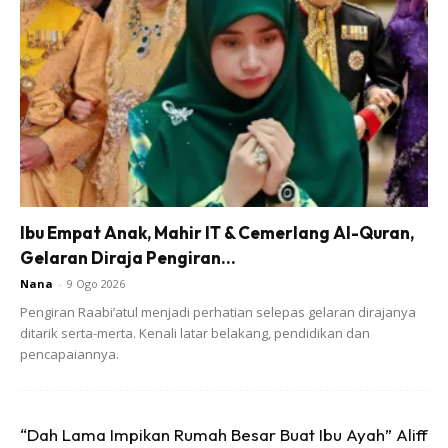
Perapkan dengan sedikit cuka atau asam limau nipis,
insyaallah tidak lekat dan gorengannya lebih enak dan
minyak pun tak terserap dalam masakan.
Ibu Empat Anak, Mahir IT & Cemerlang Al-Quran,
Gelaran Diraja Pengiran...
Nana
-
9 Ogo 2026
Ads
Pengiran Raabi’atul menjadi perhatian selepas gelaran dirajanya
ditarik serta-merta. Kenali latar belakang, pendidikan dan
pencapaiannya.
“Dah Lama Impikan Rumah Besar Buat Ibu Ayah” Aliff