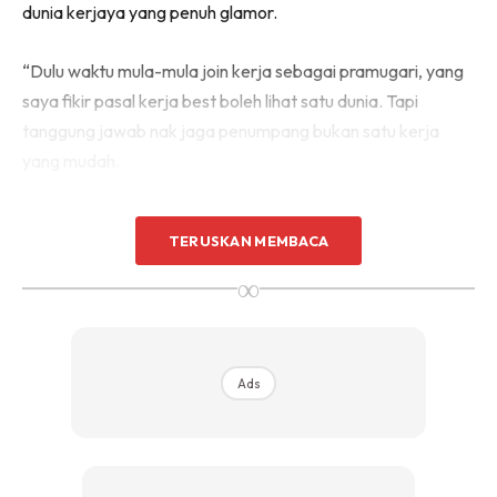
dunia kerjaya yang penuh glamor.
“Dulu waktu mula-mula join kerja sebagai pramugari, yang
saya fikir pasal kerja best boleh lihat satu dunia. Tapi
tanggung jawab nak jaga penumpang bukan satu kerja
yang mudah.
TERUSKAN MEMBACA
∞
Ads
Ads