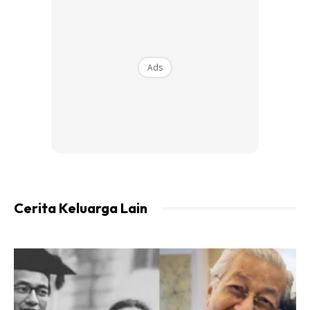
“Dalam masa yang sama saya terlupa tanggungjawab
sebagai isteri dan ibu. Bila berada di atas saya anggap itu
rumah saya dan tiada istilah cuti. Sehingga tak tahu bila cuti
Ads
sebabb hidup berlandaskan
monthly roster.
“Hingga saya lupa suami terpaksa menggalas tanggung
jawab sebagai ibu dan ayah kepada anak-anak apabila
saya tiada di rumah.
Cerita Keluarga Lain