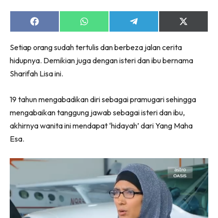
Share
Share
Share
Share
on
on
on
on
Facebook
WhatsApp
Telegram
X
Setiap orang sudah tertulis dan berbeza jalan cerita
(Twitter)
hidupnya. Demikian juga dengan isteri dan ibu bernama
Sharifah Lisa ini.
19 tahun mengabadikan diri sebagai pramugari sehingga
mengabaikan tanggung jawab sebagai isteri dan ibu,
akhirnya wanita ini mendapat ‘hidayah’ dari Yang Maha
Esa.