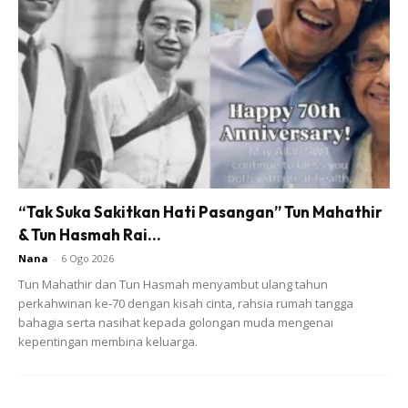
Ketika itu, dia terfikir apa tanggung jawabnya sebagai isteri
dan wanita. Sehinggalah 2014, Allah buka mata beri
peluang untuk dia mengerjakan umrah.
“Tak Suka Sakitkan Hati Pasangan” Tun Mahathir
& Tun Hasmah Rai...
Nana
-
6 Ogo 2026
Tun Mahathir dan Tun Hasmah menyambut ulang tahun
perkahwinan ke-70 dengan kisah cinta, rahsia rumah tangga
Ads
bahagia serta nasihat kepada golongan muda mengenai
kepentingan membina keluarga.