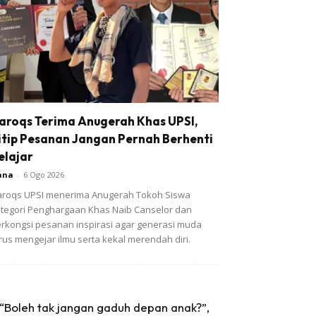
aroqs Terima Anugerah Khas UPSI,
itip Pesanan Jangan Pernah Berhenti
elajar
ana
-
6 Ogo 2026
roqs UPSI menerima Anugerah Tokoh Siswa
tegori Penghargaan Khas Naib Canselor dan
rkongsi pesanan inspirasi agar generasi muda
rus mengejar ilmu serta kekal merendah diri.
“Boleh tak jangan gaduh depan anak?”,