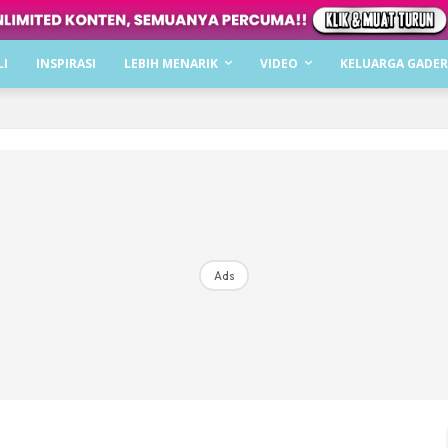
Dapatkan cerita, perkongsian dan info menarik. F
LI
INSPIRASI
LEBIH MENARIK
VIDEO
KELUARGA GADER
Dengan ini saya bersetuju dengan
Terma Penggunaan
dan
P
Langgan Sekarang
Langganan anda telah diterima. Terima kasih!
Ads
Mencari bahagia bersama KELUARGA?
Download dan baca sekarang di
KLIK DI SEENI