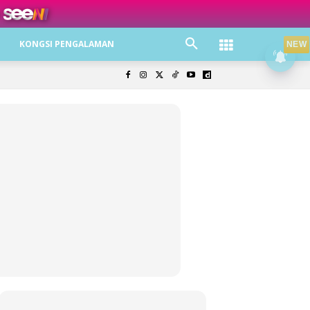
ree jer!
KONGSI PENGALAMAN
NEW
olisi Privasi