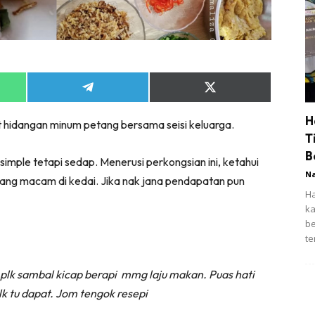
Share
Share
on
on
App
Telegram
X
H
t hidangan minum petang bersama seisi keluarga.
(Twitter)
T
B
simple tetapi sedap. Menerusi perkongsian ini, ketahui
N
ng macam di kedai. Jika nak jana pendapatan pun
Ha
ka
be
te
lk sambal kicap berapi mmg laju makan. Puas hati
lk tu dapat. Jom tengok resepi