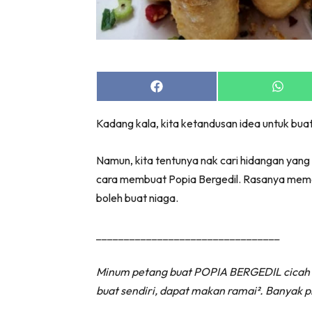
Share
Share
on
on
Facebook
Whats
Kadang kala, kita ketandusan idea untuk bua
Namun, kita tentunya nak cari hidangan yang 
cara membuat Popia Bergedil. Rasanya mema
boleh buat niaga.
_________________________________
Minum petang buat POPIA BERGEDIL cicah p
buat sendiri, dapat makan ramai². Banyak p