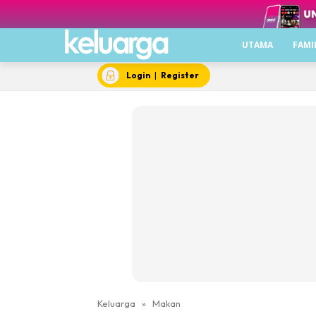
UTAMA
FAMI
Login
|
Register
Keluarga
»
Makan