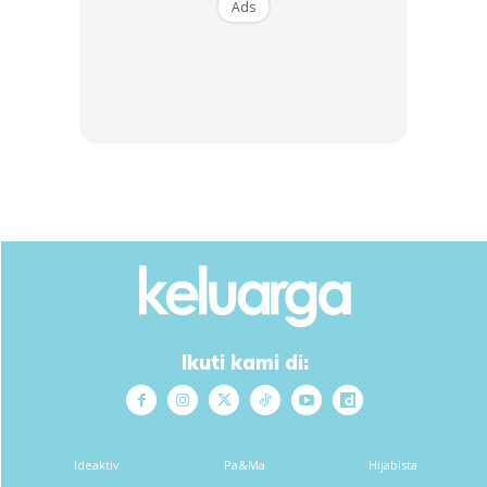
Menjadi Remy Ishak sebagai pelakon dan selalunya
Ads
disebut-sebut membuatkan ada wanita rasa ‘insecure’ .
susah sebenarnya nak cakap.
Ikuti kami di:
Ideaktiv
Pa&Ma
Hijabista