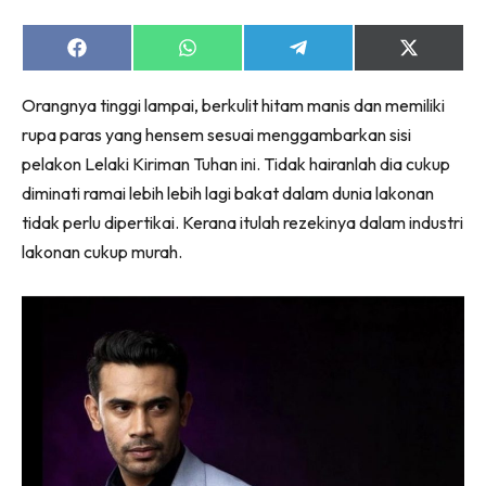
Share
Share
Share
Share
on
on
on
on
Facebook
WhatsApp
Telegram
X
Orangnya tinggi lampai, berkulit hitam manis dan memiliki
(Twitter)
rupa paras yang hensem sesuai menggambarkan sisi
pelakon Lelaki Kiriman Tuhan ini. Tidak hairanlah dia cukup
diminati ramai lebih lebih lagi bakat dalam dunia lakonan
tidak perlu dipertikai. Kerana itulah rezekinya dalam industri
lakonan cukup murah.