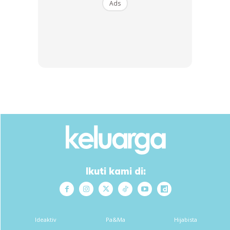
Ads
Buy Now
Buy Now
1
/
5
❮
❯
8)Puding dh sejuk so sesi telangkupkn dia n sila hati2 tkt
tertumpah karemel tu..syg tau!
Ikuti kami di:
Ideaktiv
Pa&Ma
Hijabista