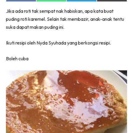
on
on
on
on
Facebook
WhatsApp
Telegram
X
Jika ada roti tak sempat nak habiskan, apa kata buat
(Twitter)
puding roti karemel. Selain tak membazir, anak-anak tentu
suka dapat makan puding ini.
Ikuti resipi oleh Nyda Syuhada yang berkongsi resipi.
Boleh cuba