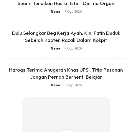
6)Kukus puding dlm 30min guna api sedang2 jerr
Suami Tunaikan Hasrat Isteri Derma Organ
7)Dh msk ttp api ,keluarkn puding utk suhu normal dlm
Nana
-
7 Ogo 2026
20min..Lps tu blh msk dlm peti ais tau kasi cooolll dlm sejam
cmtu
Dulu Selongkar Beg Kerja Ayah, Kini Fatin Duduk
Sebelah Kapten Razali Dalam Kokpit
Anda mungkin berminat dengan
Nana
-
7 Ogo 2026
Haroqs Terima Anugerah Khas UPSI, Titip Pesanan
Jangan Pernah Berhenti Belajar
Nana
-
6 Ogo 2026
SHOPEE MY
SHOPEE MY
CENDAWAN RANGUP BY
[500g – 1kg] Frozen Halal
HERO CHEF
Dimsum / Dimsum Sejuk
B...
RM14.6
RM24
RM14.6
RM49