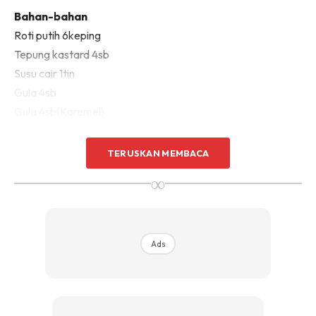
Bahan-bahan
Roti putih 6keping
Tepung kastard 4sb
Susu cair 1tin
Gula 4sb
Gula 4sb(Karemel)
Air 1cawan
TERUSKAN MEMBACA
Cara membuat
∞
1.Untuk karemel,masakn 4sb gula dgn api yg plg perlahan
sekali..Kacau sampai cair & bertkr warna kuning
keperangan.Dh hmpir bertkr warna cpt2 tuang dlm loyang
Ads
kuih & pastikn tuang rata tau!