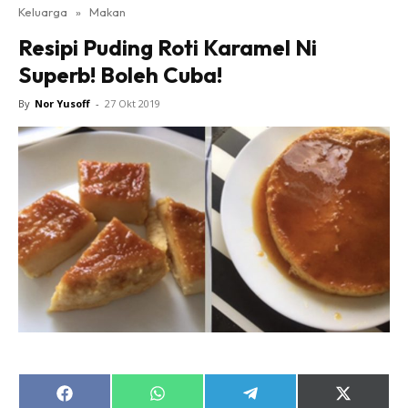
Keluarga
»
Makan
Resipi Puding Roti Karamel Ni
Superb! Boleh Cuba!
By
Nor Yusoff
-
27 Okt 2019
Share
Share
Share
Share