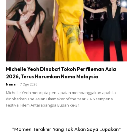
tuang sedikit demi sedikit serbuk roti yg sdh diblend td
smpai hbis.Kacau sebati mereka sekeluarga yer
5)Agak2 pekat bancuhan tu blh close api ye n tuang semua
dlm loyang tau!
Michelle Yeoh Dinobat Tokoh Perfileman Asia
2026, Terus Harumkan Nama Malaysia
Nana
-
7 Ogo 2026
Ads
Michelle Yeoh mencipta pencapaian membanggakan apabila
dinobatkan The Asian Filmmaker of the Year 2026 sempena
Festival Filem Antarabangsa Busan ke-31.
“Momen Terakhir Yang Tak Akan Saya Lupakan”