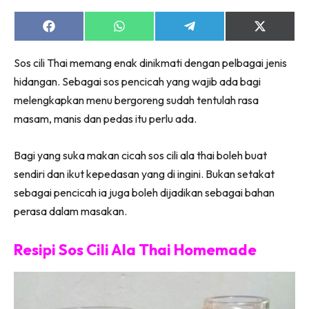
Share
Share
Share
Share
on
on
on
on
Facebook
WhatsApp
Telegram
X
Sos cili Thai memang enak dinikmati dengan pelbagai jenis
(Twitter)
hidangan. Sebagai sos pencicah yang wajib ada bagi
melengkapkan menu bergoreng sudah tentulah rasa
masam, manis dan pedas itu perlu ada.
Bagi yang suka makan cicah sos cili ala thai boleh buat
sendiri dan ikut kepedasan yang di ingini. Bukan setakat
sebagai pencicah ia juga boleh dijadikan sebagai bahan
perasa dalam masakan.
Resipi Sos Cili Ala Thai Homemade