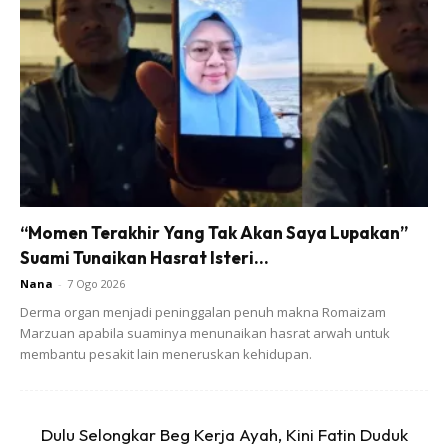
2. Masukkan ke dalam periuk. Masukkan pula cuka, jus limau
nipis, sos ikan, garam dan gula. Masak dengan api
sederhana sehingga mendidih. Perlahankan api.
“Momen Terakhir Yang Tak Akan Saya Lupakan”
Ads
Suami Tunaikan Hasrat Isteri...
Nana
-
7 Ogo 2026
Derma organ menjadi peninggalan penuh makna Romaizam
Marzuan apabila suaminya menunaikan hasrat arwah untuk
membantu pesakit lain meneruskan kehidupan.
3. Campurkan tepung jagung ke dalam air. Kacau sebati.
Masukkan ke dalam periuk. Kacau sehingga sos memekat
Dulu Selongkar Beg Kerja Ayah, Kini Fatin Duduk