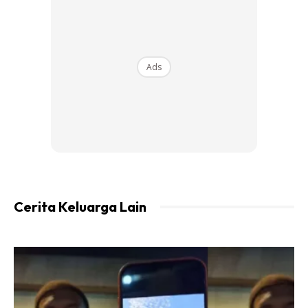
Ads
Ads
Cerita Keluarga Lain
Cukup Rasa Masam, Manis, Pedas
CARA MEMASAK:
Kisarkan cili merah, cili padi,bawang putih dan air