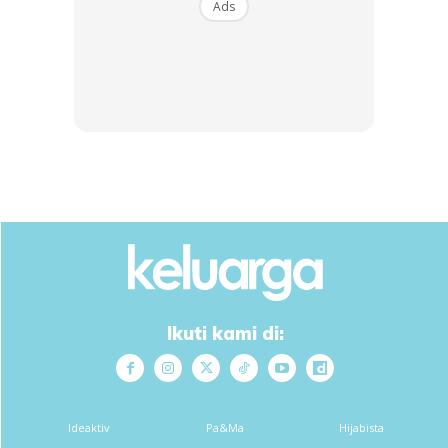
Ads
Ads
Ikuti kami di:
Ideaktiv
Pa&Ma
Hijabista