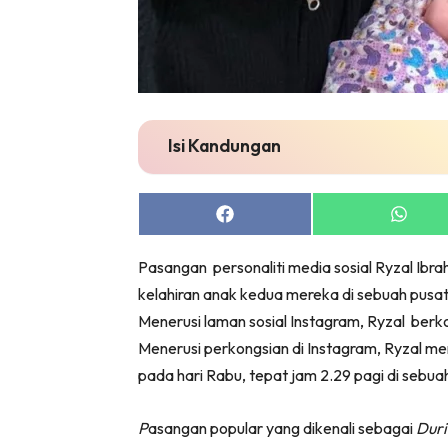
Isi Kandungan
Share
Share
on
on
Facebook
Whats
Pasangan personaliti media sosial Ryzal Ib
kelahiran anak kedua mereka di sebuah pusa
Menerusi laman sosial Instagram, Ryzal berk
Menerusi perkongsian di Instagram, Ryzal 
pada hari Rabu, tepat jam 2.29 pagi di sebua
P
asangan popular yang dikenali sebagai
Duri