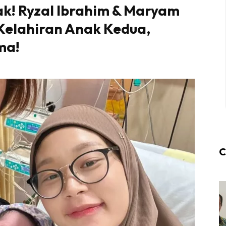
ak! Ryzal Ibrahim & Maryam
Kelahiran Anak Kedua,
ma!
C