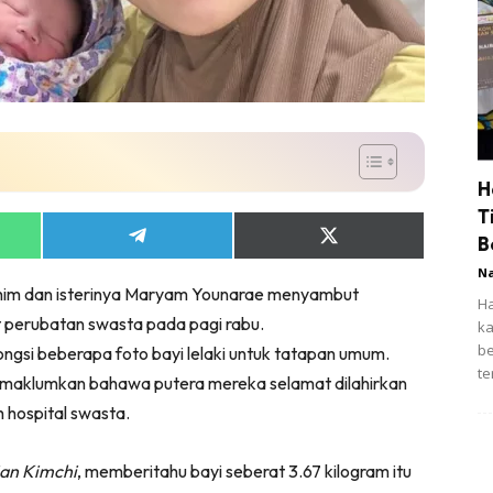
H
T
Share
Share
B
on
on
N
App
Telegram
X
rahim dan isterinya Maryam Younarae menyambut
(Twitter)
Ha
t perubatan swasta pada pagi rabu.
ka
be
ongsi beberapa foto bayi lelaki untuk tatapan umum.
te
memaklumkan bahawa putera mereka selamat dilahirkan
h hospital swasta.
an Kimchi
, memberitahu bayi seberat 3.67 kilogram itu