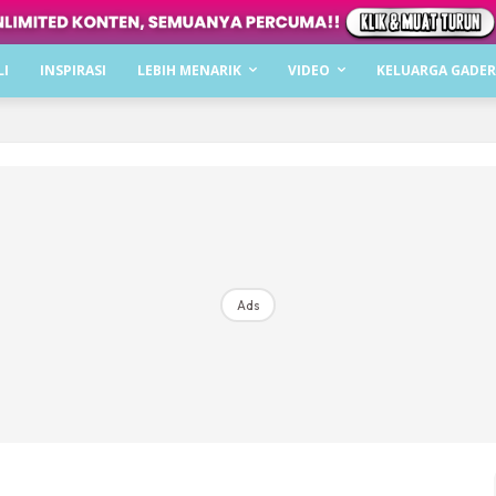
Dapatkan cerita, perkongsian dan info menarik. F
LI
INSPIRASI
LEBIH MENARIK
VIDEO
KELUARGA GADER
Dengan ini saya bersetuju dengan
Terma Penggunaan
dan
P
Langgan Sekarang
Langganan anda telah diterima. Terima kasih!
Ads
Mencari bahagia bersama KELUARGA?
Download dan baca sekarang di
KLIK DI SEENI