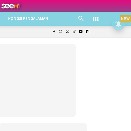
ree jer!
KONGSI PENGALAMAN
NEW
olisi Privasi