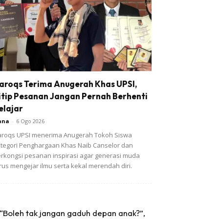
aroqs Terima Anugerah Khas UPSI,
itip Pesanan Jangan Pernah Berhenti
elajar
ana
-
6 Ogo 2026
roqs UPSI menerima Anugerah Tokoh Siswa
tegori Penghargaan Khas Naib Canselor dan
rkongsi pesanan inspirasi agar generasi muda
rus mengejar ilmu serta kekal merendah diri.
“Boleh tak jangan gaduh depan anak?”,