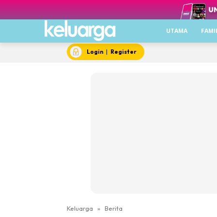
UTAMA
FAMI
Login
|
Register
Keluarga
»
Berita