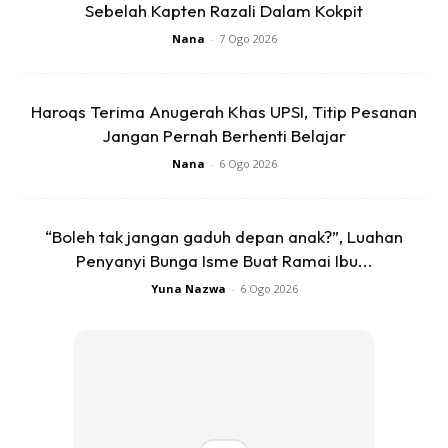
Sebelah Kapten Razali Dalam Kokpit
1.Carik-carik kecil roti dan rendam sekejap dengan 2 cawan
santan, tekan sikit dengan sudu bagi roti terendam
Nana
-
7 Ogo 2026
2.Sementara tu kita blender baki 1 cawan santan, marjerin,
Haroqs Terima Anugerah Khas UPSI, Titip Pesanan
telur,gula, garam, esen vanilla dan tepung gandum. Blender
Jangan Pernah Berhenti Belajar
jangan lama sangat cukup sekadar sebati semua
Nana
-
6 Ogo 2026
“Boleh tak jangan gaduh depan anak?”, Luahan
Penyanyi Bunga Isme Buat Ramai Ibu...
Yuna Nazwa
-
6 Ogo 2026