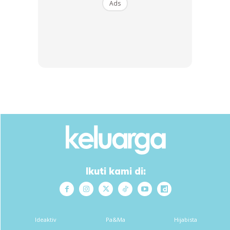
Ads
3.Bila dah sebati tuang bahan blender dalam roti yang
terendam tadi
Ikuti kami di:
Ideaktiv
Pa&Ma
Hijabista