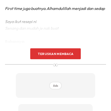
First time juga buatnya.Alhamdulillah menjadi dan sedap
Saya ikut resepi ni
Senang dan mudah je nak buat
Bahannya:
TERUSKAN MEMBACA
5 keping roti putih
3 cawan santan /susu segar/susu cair
∞
2 biji telur
3/4 cwn gula pasir (boleh kurang 1/2 cawan)
1 sudu kecil garam
Ads
1 cawan tepung gandum
1 sudu kecil esen vanilla
2 sudu besar marjerin