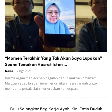
Cara buat:
“Momen Terakhir Yang Tak Akan Saya Lupakan”
Suami Tunaikan Hasrat Isteri...
Nana
-
7 Ogo 2026
Ads
Derma organ menjadi peninggalan penuh makna Romaizam
Marzuan apabila suaminya menunaikan hasrat arwah untuk
membantu pesakit lain meneruskan kehidupan.
Dulu Selongkar Beg Kerja Ayah, Kini Fatin Duduk