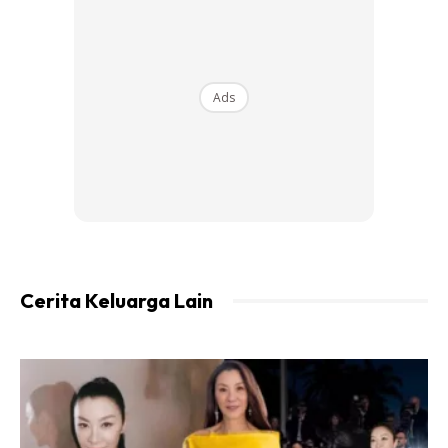
cincin, dan janji kosong.”
“Semoga hidup anda bahagia.”
Ads
Ads
Cerita Keluarga Lain
Manakala diruangan kapsyen, Diana memberitahu bahawa
rujuk bukanlah untuk semua orang.