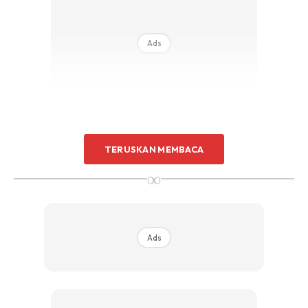
Ads
TERUSKAN MEMBACA
∞
“Saya Sudah Membuat Keputusan Untuk
Berpisah Secara Rasmi Dengan Suami Saya
Dan Akan Memfailkan Penceraian.
Ads
“Tidak, saya tidak akan menjelaskan sebabnya. Mungkin
dia akan menjelaskannya seperti biasa, dengan bunga,