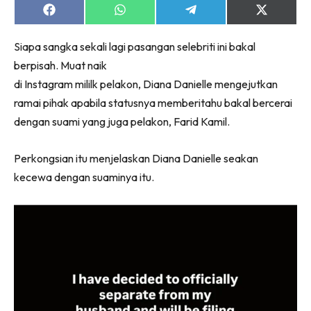
Share
Share
Share
Share
on
on
on
on
Facebook
WhatsApp
Telegram
X
Siapa sangka sekali lagi pasangan selebriti ini bakal
(Twitter)
berpisah. Muat naik
di Instagram mililk pelakon, Diana Danielle mengejutkan
ramai pihak apabila statusnya memberitahu bakal bercerai
dengan suami yang juga pelakon, Farid Kamil.
Perkongsian itu menjelaskan Diana Danielle seakan
kecewa dengan suaminya itu.