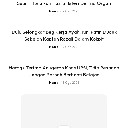
Suami Tunaikan Hasrat Isteri Derma Organ
Nana
-
7 Ogo 2026
Dulu Selongkar Beg Kerja Ayah, Kini Fatin Duduk
Sebelah Kapten Razali Dalam Kokpit
SHOPEE MY
SHOPEE MY
Nana
-
7 Ogo 2026
CENDAWAN RANGUP BY
[500g – 1kg] Frozen Halal
HERO CHEF
Dimsum / Dimsum Sejuk
B...
Haroqs Terima Anugerah Khas UPSI, Titip Pesanan
RM14.6
RM24
RM14.6
RM49
Jangan Pernah Berhenti Belajar
Buy Now
Buy Now
Nana
-
6 Ogo 2026
1
/
5
❮
❯