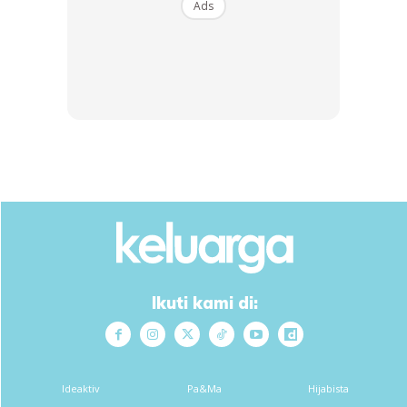
Ads
Ikuti kami di:
Ideaktiv
Pa&Ma
Hijabista