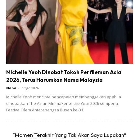
Ads
Michelle Yeoh Dinobat Tokoh Perfileman Asia
2026, Terus Harumkan Nama Malaysia
Nana
-
7 Ogo 2026
“Rujuk bukan untuk semua orang. Lepaskan saya. Terima
Michelle Yeoh mencipta pencapaian membanggakan apabila
dinobatkan The Asian Filmmaker of the Year 2026 sempena
kasih,” tulisnya.
Festival Filem Antarabangsa Busan ke-31.
Anda mungkin berminat dengan
“Momen Terakhir Yang Tak Akan Saya Lupakan”