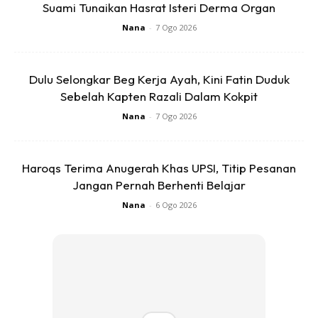
Suami Tunaikan Hasrat Isteri Derma Organ
Nana
-
7 Ogo 2026
Dulu Selongkar Beg Kerja Ayah, Kini Fatin Duduk
Sebelah Kapten Razali Dalam Kokpit
Nana
-
7 Ogo 2026
Haroqs Terima Anugerah Khas UPSI, Titip Pesanan
Jangan Pernah Berhenti Belajar
Nana
-
6 Ogo 2026
Hal ini telah dibuktikan oleh @stdetailingjb bahawa
sebenarnya udara diserap daripada bahagian bawah dan
akan dikeluarkan melalui aircond kenderaan.