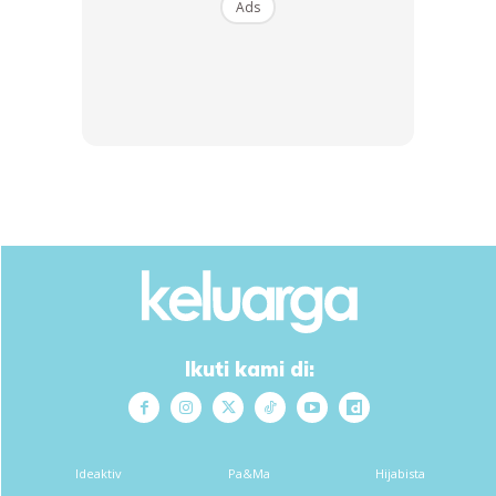
Ads
Ikuti kami di:
Ideaktiv
Pa&Ma
Hijabista