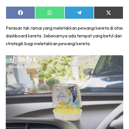
Share
Share
Share
Share
on
on
on
on
Facebook
WhatsApp
Telegram
X
Perasan tak ramai yang meletakkan pewangi kereta di atas
(Twitter)
dashboard kereta. Sebenarnya ada tempat yang betul dan
strategik bagi meletakkan pewangi kereta.