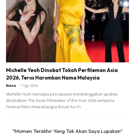
“InsyaAllah selepas ini, majlis resepsi juga akan dibuat cuma
belum ada tarikh tepat. Mungkin juga tahun depan kerana
Perintah Kawalan Pergerakan Pemulihan pun diteruskan
sampai hujung tahun ini,” katanya.
Michelle Yeoh Dinobat Tokoh Perfileman Asia
2026, Terus Harumkan Nama Malaysia
Nana
-
7 Ogo 2026
Michelle Yeoh mencipta pencapaian membanggakan apabila
dinobatkan The Asian Filmmaker of the Year 2026 sempena
Festival Filem Antarabangsa Busan ke-31.
“Momen Terakhir Yang Tak Akan Saya Lupakan”