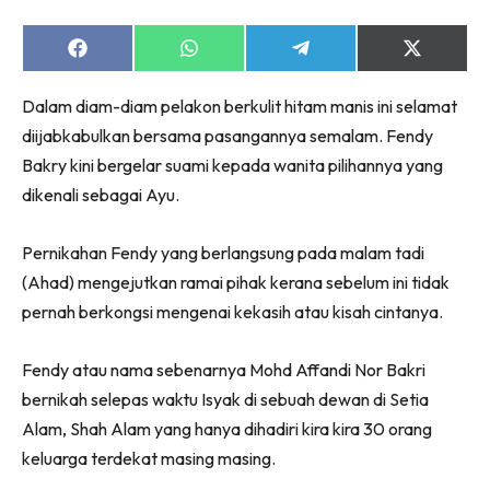
Share
Share
Share
Share
on
on
on
on
Facebook
WhatsApp
Telegram
X
Dalam diam-diam pelakon berkulit hitam manis ini selamat
(Twitter)
diijabkabulkan bersama pasangannya semalam. Fendy
Bakry kini bergelar suami kepada wanita pilihannya yang
dikenali sebagai Ayu.
Pernikahan Fendy yang berlangsung pada malam tadi
(Ahad) mengejutkan ramai pihak kerana sebelum ini tidak
pernah berkongsi mengenai kekasih atau kisah cintanya.
Fendy atau nama sebenarnya Mohd Affandi Nor Bakri
bernikah selepas waktu Isyak di sebuah dewan di Setia
Alam, Shah Alam yang hanya dihadiri kira kira 30 orang
keluarga terdekat masing masing.