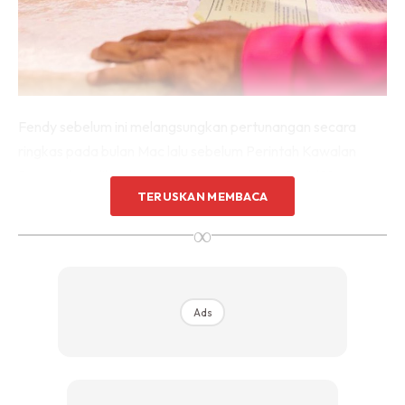
Fendy sebelum ini melangsungkan pertunangan secara
ringkas pada bulan Mac lalu sebelum Perintah Kawalan
Pergerakan dikuatkuasa kerana pandemik Covid 19.
TERUSKAN MEMBACA
Dalam satu kenyataan, pelakon ini berkata, bukan tidak
∞
mahu mengundang ramai jemputan termasuk pihak media,
tetapi terbatas dengan prosedur operasi standard (SOP).
Ads
“Keluarga masing masing pun sepakat teruskan yang wajib
dulu. Nak jemput ramai pun takut ada yang terlepas
pandang dan terasa hati. Jadi kita dahulukan yang mana
perlu dan penting.