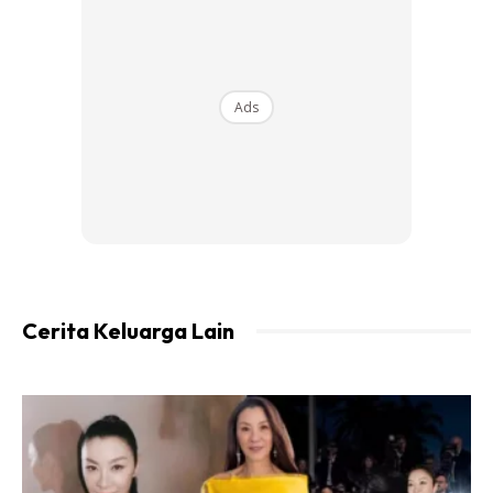
Ads
Ads
Cerita Keluarga Lain
“Ikutkan rancangnya nak nikah Januari depan. Tapi kita
percepatkan benda baik. Nak tangguh lagi pun buat apa
sebenarnya kerana kita tak tahu ke depan nanti bagaimana
pula jadinya.