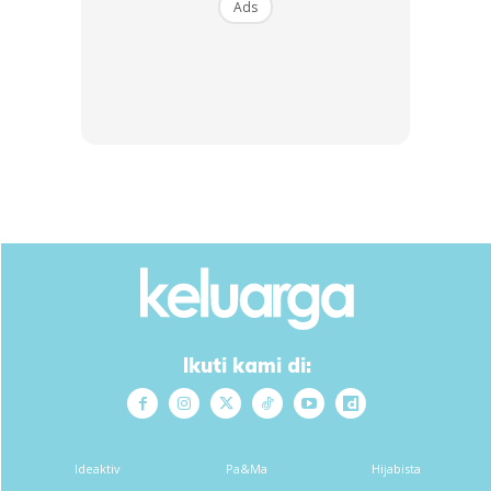
Ads
Ads
Memilih persalinan berwarna kuning pada hari bahagia,
Fendy berkata, dia berasakan usia sekarang sudah dilihat
Ikuti kami di:
cukup matang untuk hidup berumah tangga.
Ideaktiv
Pa&Ma
Hijabista