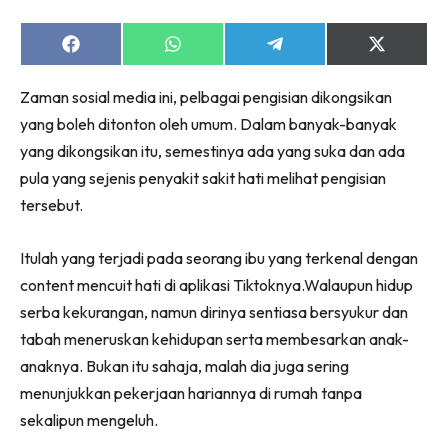
Share
Share
Share
Share
on
on
on
on
Facebook
WhatsApp
Telegram
X
Zaman sosial media ini, pelbagai pengisian dikongsikan
(Twitter)
yang boleh ditonton oleh umum. Dalam banyak-banyak
yang dikongsikan itu, semestinya ada yang suka dan ada
pula yang sejenis penyakit sakit hati melihat pengisian
tersebut.
Itulah yang terjadi pada seorang ibu yang terkenal dengan
content mencuit hati di aplikasi Tiktoknya.Walaupun hidup
serba kekurangan, namun dirinya sentiasa bersyukur dan
tabah meneruskan kehidupan serta membesarkan anak-
anaknya. Bukan itu sahaja, malah dia juga sering
menunjukkan pekerjaan hariannya di rumah tanpa
sekalipun mengeluh.