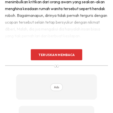
menimbulkan kritikan dari orang awam yang seakan-akan
menghina keadaan rumah wanita tersebut seperti hendak
roboh. Bagaimanapun, dirinya tidak pernah terguris dengan
ucapan tersebut selain tetap bersyukur dengan nikmat
diberi, Malah, dia jua mengakui dia hanyalah insan biasa
yang tiak pernah lari dari berbuat kesilapan.
TERUSKAN MEMBACA
@yoonachiee
Reply to @ommohdhashim
Insha-Allah tq🥰🥰
#orangkampung🔰
∞
#surirumahsepenuhmasa
#bahagiaitusederhana
#gengnustan💞
#menghiburdirisendiri
#forfunonly
Ads
#sabahan
#kudatcrew_fams
#fypシ
#fyp
シ゚viral
♬ original sound – YoonaChiee