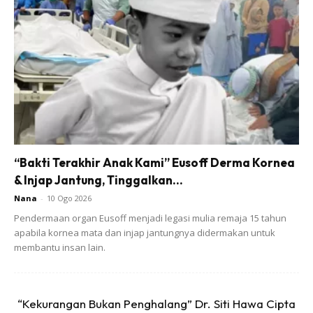
banyak.
@yoonachiee
Reply to @ayorss bgtue adk
ku syg🥰 tq🙏
#orangkampung🔰
#bahagiaitusederhana
#alhamdulillah❤️
#surirumahsepenuhmasa
#gengnustan💞
#menghiburdirisendiri
#syukurapaadanya
“Bakti Terakhir Anak Kami” Eusoff Derma Kornea
#sabahan
#kudatcrew_fams
#fypシ
#fyp
& Injap Jantung, Tinggalkan...
シ゚viral
♬ original sound – YoonaChiee
Nana
-
10 Ogo 2026
Pendermaan organ Eusoff menjadi legasi mulia remaja 15 tahun
apabila kornea mata dan injap jantungnya didermakan untuk
Menjengah pada ruangan komen, rata-rata netizen turut
membantu insan lain.
menzahirkan rasa tidak puas hati akan segelitir pihak yang
gemar berfikiran negatif. Malah, mereka juga tetap
memberikan sokongan selain berharap agar insan itu terus
“Kekurangan Bukan Penghalang” Dr. Siti Hawa Cipta