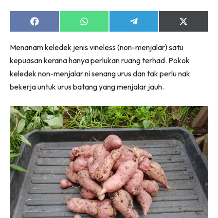
Share
Share
Share
Share
on
on
on
on
Facebook
WhatsApp
Telegram
X
Menanam keledek jenis vineless (non-menjalar) satu
(Twitter)
kepuasan kerana hanya perlukan ruang terhad. Pokok
keledek non-menjalar ni senang urus dan tak perlu nak
bekerja untuk urus batang yang menjalar jauh.