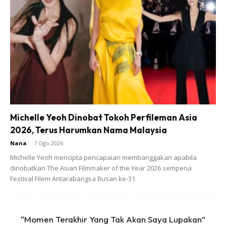
Hasilnya juga tidak mengecewakan. Hanya menanam 9
plastik secara bertingkat mampu dapat ubi keledek yang
banyak (lihat gambar).
Michelle Yeoh Dinobat Tokoh Perfileman Asia
2026, Terus Harumkan Nama Malaysia
Nana
-
7 Ogo 2026
Michelle Yeoh mencipta pencapaian membanggakan apabila
dinobatkan The Asian Filmmaker of the Year 2026 sempena
Festival Filem Antarabangsa Busan ke-31.
“Momen Terakhir Yang Tak Akan Saya Lupakan”