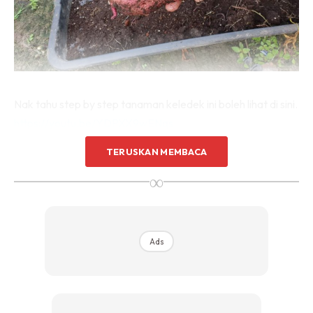
Nak tahu step by step tanaman keledek ini boleh lihat di sini.
https://youtu.be/YDPXX9wENqs
TERUSKAN MEMBACA
Guna plastik ker atau apa-apa bekas bersesuaian. saya
∞
menggunakan plastik tong sampah (eco friendly plastic
bag) tu. Walaupun ianya nipis dan mudah reput (reput
selepas setahun) tetapi keledek vineless ni selesa dan
tumbuh dgn baik.
Ads