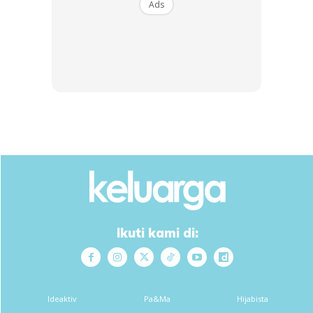
Ads
Kepada mereka yg minat menanam keledek vineless cara
Ikuti kami di:
menentang arus perdana (kelainan) boleh jadikan ini
sebagai inspirasi mana tahu idea korang lagi power untuk
menghiasi laman rumah anda dengan pokok keledek.
Ideaktiv
Pa&Ma
Hijabista