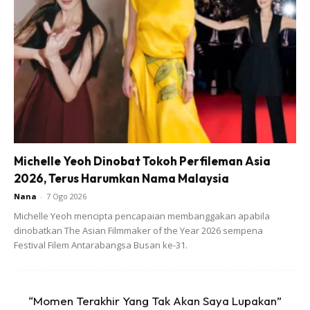
Michelle Yeoh Dinobat Tokoh Perfileman Asia
2026, Terus Harumkan Nama Malaysia
Nana
-
7 Ogo 2026
Michelle Yeoh mencipta pencapaian membanggakan apabila
dinobatkan The Asian Filmmaker of the Year 2026 sempena
Festival Filem Antarabangsa Busan ke-31.
Ozlynn juga turut memberikan kata-kata semangat buat
para ibu bapa yang sehingga kami masih belum diberikan
rezeki untuk menimang cahaya mata.
“Momen Terakhir Yang Tak Akan Saya Lupakan”