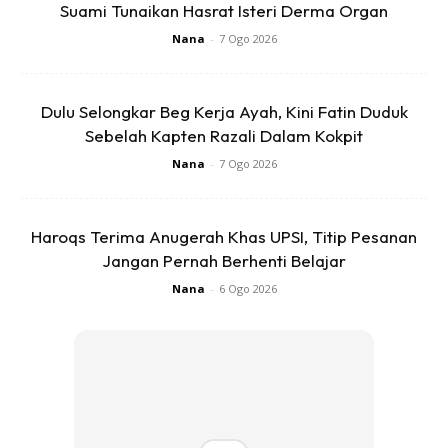
Suami Tunaikan Hasrat Isteri Derma Organ
Nana
-
7 Ogo 2026
Dulu Selongkar Beg Kerja Ayah, Kini Fatin Duduk
Sebelah Kapten Razali Dalam Kokpit
Nana
-
7 Ogo 2026
Haroqs Terima Anugerah Khas UPSI, Titip Pesanan
Jangan Pernah Berhenti Belajar
Nana
-
6 Ogo 2026
“Kepada kesayangan kami yang masih belum punya rezeki,
jangan putus asa. Sentiasa bersangka baik pada Allah.
Kadang tanpa kita sedar ada nikmat lain yang Allah bagi
tapi tetap kami mendoakan untuk kalian supaya Allah