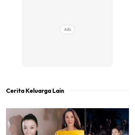
nikmat sekali lagi. Bermata panda di malam hari. Berebut
siapa nak bergendong baby. Tiga putera dan tiga puteri.
Akhirnya suami kata ok cukup takat ini,” kongsinya lagi.
Ads
Ads
Cerita Keluarga Lain