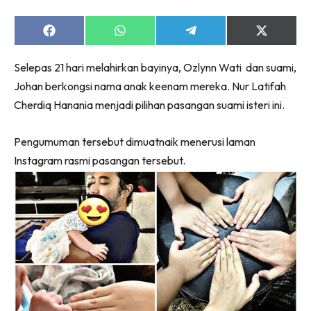
Share
Share
Share
Share
on
on
on
on
Facebook
WhatsApp
Telegram
X
Selepas 21 hari melahirkan bayinya, Ozlynn Wati dan suami,
(Twitter)
Johan berkongsi nama anak keenam mereka. Nur Latifah
Cherdiq Hanania menjadi pilihan pasangan suami isteri ini.
Pengumuman tersebut dimuatnaik menerusi laman
Instagram rasmi pasangan tersebut.