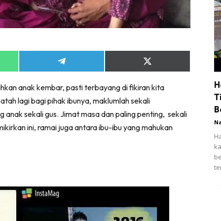
Share
Share
on
on
App
Telegram
X
H
hkan anak kembar, pasti terbayang di fikiran kita
(Twitter)
T
ah lagi bagi pihak ibunya, maklumlah sekali
B
anak sekali gus. Jimat masa dan paling penting, sekali
N
kirkan ini, ramai juga antara ibu-ibu yang mahukan
Ha
Pe
pe
il