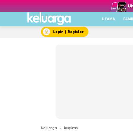
UTAMA
FAMI
Login
|
Register
Keluarga
»
Inspirasi