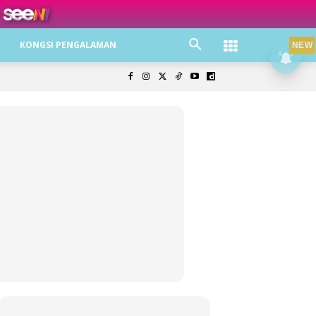
ree jer!
KONGSI PENGALAMAN
NEW
olisi Privasi