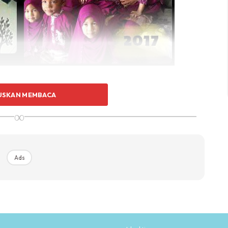
pasangannya Kamarul Ariffin Razali, ini ternyata
USKAN MEMBACA
ah dengan dianugerahkan enam orang anak dalam usia
∞
ung, Taufiq Aniq (lapan tahun), pasangan kembar;
an pasangan kembar tiga; Lutfiah Aina, Lutfiah Aira dan
Ads
l selepas kelahiran kembar. Bila buat ujian kehamilan,
a. Dua bulan selepas itu, sewaktu hendak “buka” buku
 saya diberitahu bahawa kandungan saya kembar juga.
an, kemudian berjumpa pakar O&G di Hospital Tun Ampuan