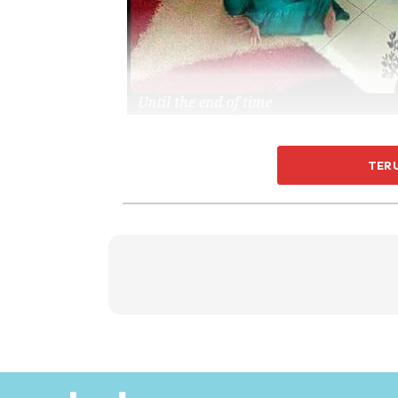
Pun begitu, bagi Siti Habshah Mat Sohod dan 
TER
menjadi ibu bapa paling istimewa dan bertu
sembilan tahun perkahwinan mereka. Anak sul
Lutfiah Hana dan Lutfiah Hani (tujuh tahun) d
Lutfiah Aini (tiga tahun).
“Tahun 2015 memang saya bersedia untuk hami
alhamdulillah Allah memperkenankan doa say
pemeriksaan kehamilan dan
scan
kandungan,
Untuk kesahihan, saya
scan
di klinik keraja
Rahimah, Klang. Sah! saya hamil
triplet
.