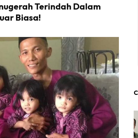
, Anugerah Terindah Dalam
uar Biasa!
C