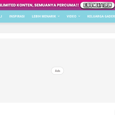
Dapatkan cerita, perkongsian dan info menarik. F
LI
INSPIRASI
LEBIH MENARIK
VIDEO
KELUARGA GADER
Dengan ini saya bersetuju dengan
Terma Penggunaan
dan
P
Langgan Sekarang
Langganan anda telah diterima. Terima kasih!
Ads
Mencari bahagia bersama KELUARGA?
Download dan baca sekarang di
KLIK DI SEENI