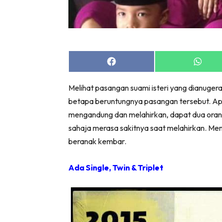
Share
Share
on
on
Facebook
Whats
Melihat pasangan suami isteri yang dianugera
betapa beruntungnya pasangan tersebut. Apat
mengandung dan melahirkan, dapat dua orang 
sahaja merasa sakitnya saat melahirkan. Memi
beranak kembar.
Ada Single, Twin & Triplet