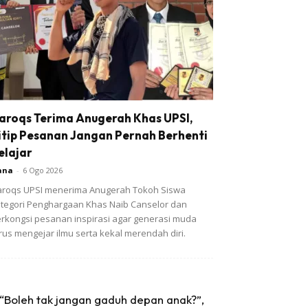
aroqs Terima Anugerah Khas UPSI,
itip Pesanan Jangan Pernah Berhenti
elajar
ana
-
6 Ogo 2026
roqs UPSI menerima Anugerah Tokoh Siswa kategori
nghargaan Khas Naib Canselor dan berkongsi
sanan inspirasi agar generasi muda terus mengejar
mu serta kekal merendah diri.
“Boleh tak jangan gaduh depan anak?”,